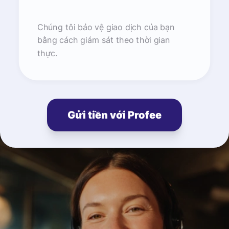
Chúng tôi bảo vệ giao dịch của bạn
bằng cách giám sát theo thời gian
thực.
Gửi tiền với Profee