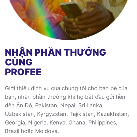
NHẬN PHẦN THƯỞNG
CÙNG
PROFEE
Giới thiệu dịch vụ của chúng tôi cho bạn bè của
bạn, nhận phần thưởng khi họ bắt đầu gửi tiền
đến Ấn Độ, Pakistan, Nepal, Sri Lanka,
Uzbekistan, Kyrgyzstan, Tajikistan, Kazakhstan,
Georgia, Nigeria, Kenya, Ghana, Philippines,
Brazil hoặc Moldova.