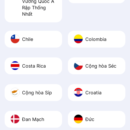
Vương Quốc Ả
Rập Thống
Nhất
Chile
Colombia
Costa Rica
Cộng hòa Séc
Cộng hòa Síp
Croatia
Đan Mạch
Đức