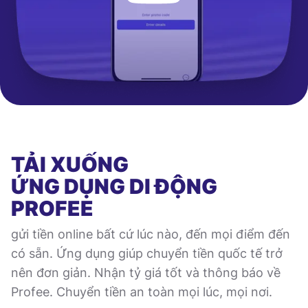
TẢI XUỐNG
ỨNG DỤNG DI ĐỘNG
PROFEE
gửi tiền online bất cứ lúc nào, đến mọi điểm đến
có sẵn. Ứng dụng giúp chuyển tiền quốc tế trở
nên đơn giản. Nhận tỷ giá tốt và thông báo về
Profee. Chuyển tiền an toàn mọi lúc, mọi nơi.