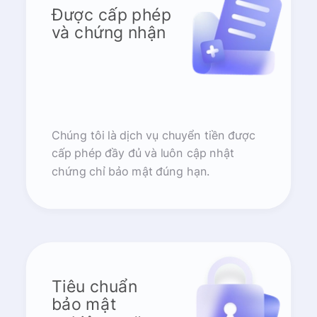
Được cấp phép
và chứng nhận
Chúng tôi là dịch vụ chuyển tiền được
cấp phép đầy đủ và luôn cập nhật
chứng chỉ bảo mật đúng hạn.
Tiêu chuẩn
bảo mật