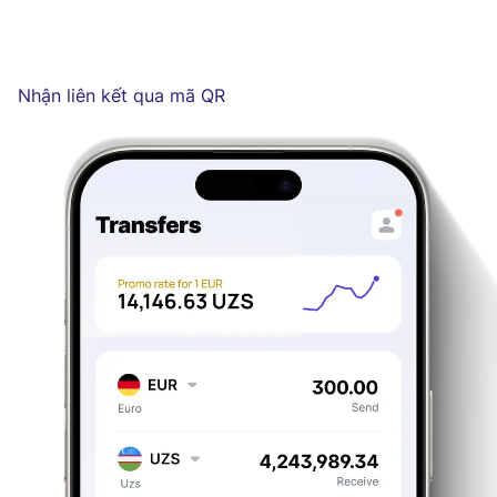
Nhận liên kết qua mã QR