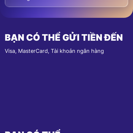
BẠN CÓ THỂ GỬI TIỀN ĐẾN
Visa, MasterCard, Tài khoản ngân hàng