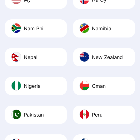
Nam Phi
Namibia
Nepal
New Zealand
Nigeria
Oman
Pakistan
Peru