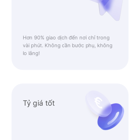
Hơn 90% giao dịch đến nơi chỉ trong
vài phút. Không cần bước phụ, không
lo lắng!
Tỷ giá tốt