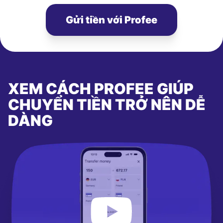
Gửi tiền với Profee
XEM CÁCH PROFEE GIÚP
CHUYỂN TIỀN TRỞ NÊN DỄ
DÀNG