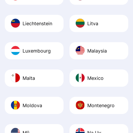
Liechtenstein
Litva
Luxembourg
Malaysia
Malta
Mexico
Moldova
Montenegro
Mỹ
Na Uy