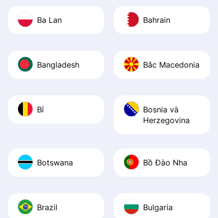
Ba Lan
Bahrain
Bangladesh
Bắc Macedonia
Bỉ
Bosnia và
Herzegovina
Botswana
Bồ Đào Nha
Brazil
Bulgaria