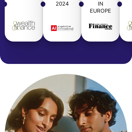
2024
IN
EUROPE