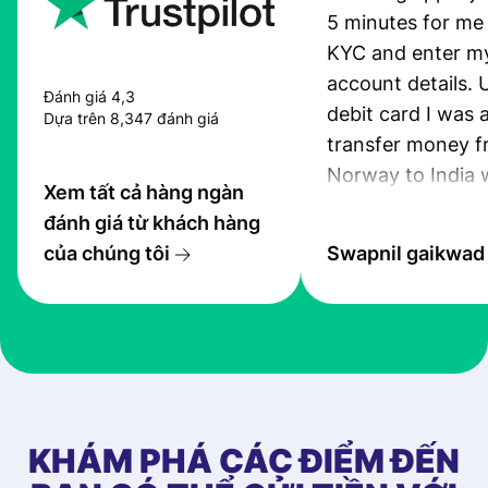
5 minutes for me
KYC and enter m
account details. 
Đánh giá 4,3
debit card I was 
Dựa trên 8,347 đánh giá
transfer money 
Norway to India 
Xem tất cả hàng ngàn
seconds. It didnt
đánh giá từ khách hàng
me even a single
của chúng tôi
Swapnil gaikwad
for the first trans
highly recomme
profee to anyon
wants to transfe
internationally.
KHÁM PHÁ CÁC ĐIỂM ĐẾN