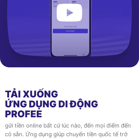
TẢI XUỐNG
ỨNG DỤNG DI ĐỘNG
PROFEE
gửi tiền online bất cứ lúc nào, đến mọi điểm đến
có sẵn. Ứng dụng giúp chuyển tiền quốc tế trở