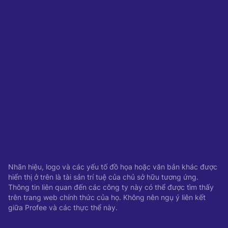
Nhãn hiệu, logo và các yếu tố đồ họa hoặc văn bản khác được
hiển thị ở trên là tài sản trí tuệ của chủ sở hữu tương ứng.
Thông tin liên quan đến các công ty này có thể được tìm thấy
trên trang web chính thức của họ. Không nên ngụ ý liên kết
giữa Profee và các thực thể này.