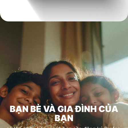
BẠN BÈ VÀ GIA ĐÌNH CỦA
BẠN