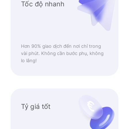
Tốc độ nhanh
Hơn 90% giao dịch đến nơi chỉ trong
vài phút. Không cần bước phụ, không
lo lắng!
Tỷ giá tốt