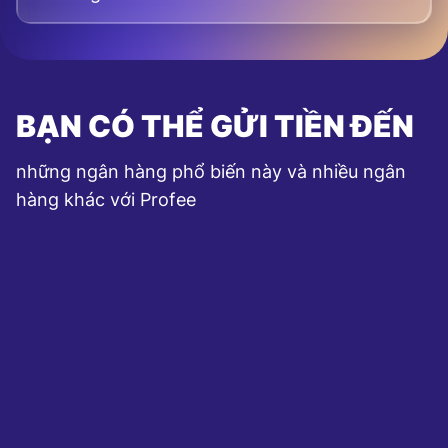
BẠN CÓ THỂ GỬI TIỀN ĐẾN
những ngân hàng phổ biến này và nhiều ngân
hàng khác với Profee