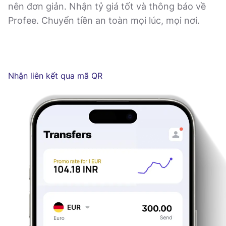
nên đơn giản. Nhận tỷ giá tốt và thông báo về
Profee. Chuyển tiền an toàn mọi lúc, mọi nơi.
Nhận liên kết qua mã QR