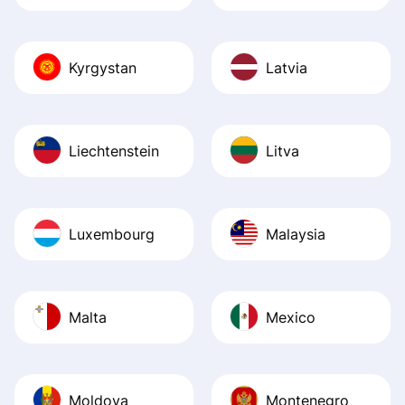
Kyrgystan
Latvia
Liechtenstein
Litva
Luxembourg
Malaysia
Malta
Mexico
Moldova
Montenegro