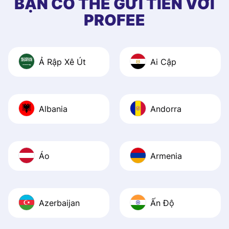
BẠN CÓ THỂ GỬI TIỀN VỚI
PROFEE
Ả Rập Xê Út
Ai Cập
Albania
Andorra
Áo
Armenia
Azerbaijan
Ấn Độ