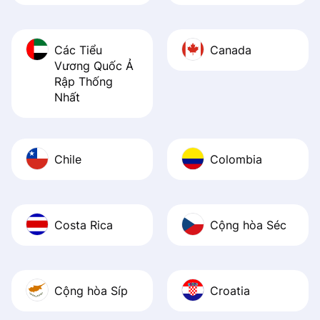
Các Tiểu
Canada
Vương Quốc Ả
Rập Thống
Nhất
Chile
Colombia
Costa Rica
Cộng hòa Séc
Cộng hòa Síp
Croatia