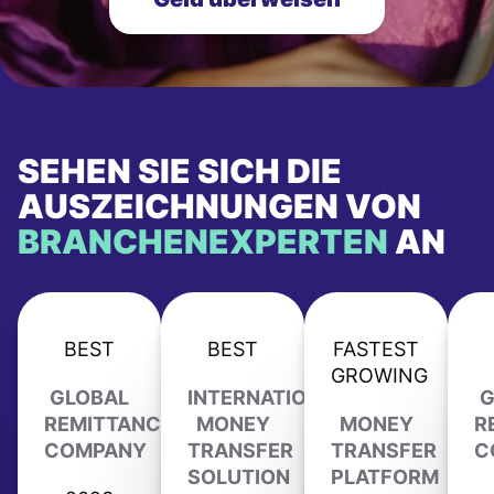
SEHEN SIE SICH DIE
AUSZEICHNUNGEN VON
BRANCHENEXPERTEN
AN
BEST
BEST
FASTEST
GROWING
GLOBAL
INTERNATIONAL
G
REMITTANCE
MONEY
MONEY
R
COMPANY
TRANSFER
TRANSFER
C
SOLUTION
PLATFORM