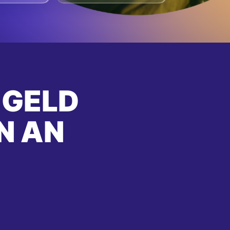
 GELD
N AN