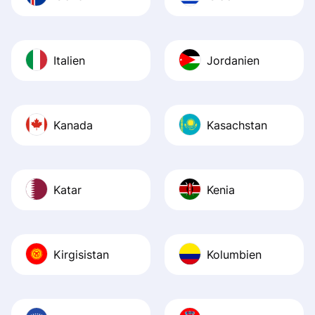
Italien
Jordanien
Kanada
Kasachstan
Katar
Kenia
Kirgisistan
Kolumbien