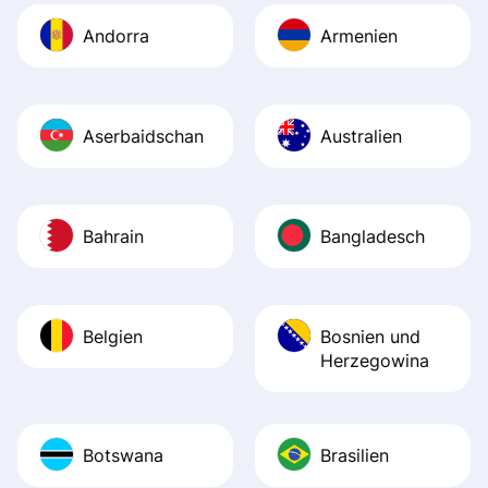
Andorra
Armenien
Aserbaidschan
Australien
Bahrain
Bangladesch
Belgien
Bosnien und
Herzegowina
Botswana
Brasilien