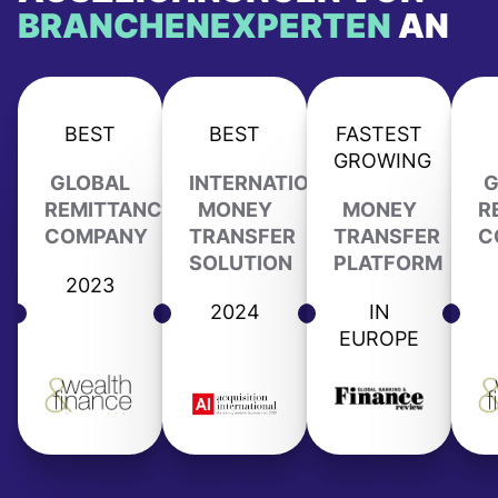
BRANCHENEXPERTEN
AN
BEST
BEST
FASTEST
GROWING
GLOBAL
INTERNATIONAL
G
REMITTANCE
MONEY
MONEY
R
COMPANY
TRANSFER
TRANSFER
C
SOLUTION
PLATFORM
2023
2024
IN
EUROPE