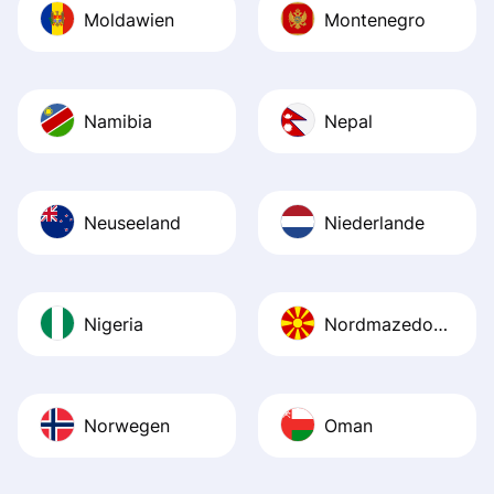
Moldawien
Montenegro
Namibia
Nepal
Neuseeland
Niederlande
Nigeria
Nordmazedonien
Norwegen
Oman