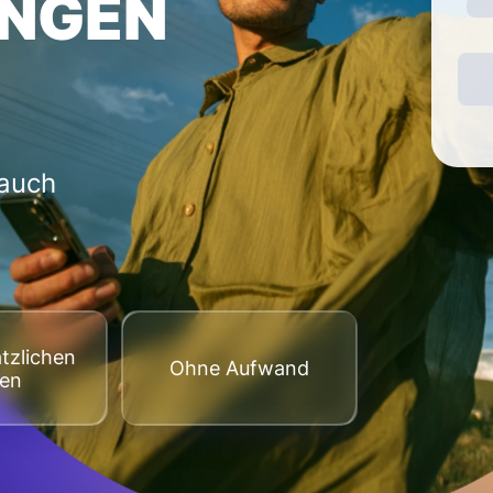
NGEN
 auch
tzlichen
Оhne Aufwand
ten