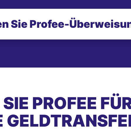
n Sie Profee-
Überweisu
SIE PROFEE FÜ
E GELDTRANSFE