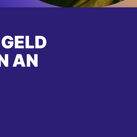
 GELD
N AN