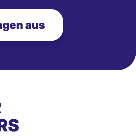
ngen aus
R
RS