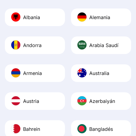
Also, the level u
journey was smo
Albania
Alemania
Recommend it!
Andorra
Arabia Saudí
Armenia
Australia
Austria
Azerbaiyán
Bahrein
Bangladés