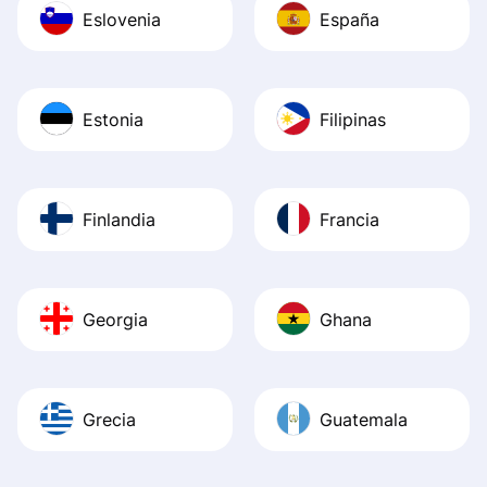
Eslovenia
España
Estonia
Filipinas
Finlandia
Francia
Georgia
Ghana
Grecia
Guatemala