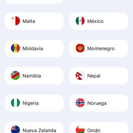
Malta
México
Moldavia
Montenegro
Namibia
Nepal
Nigeria
Noruega
Nueva Zelanda
Omán