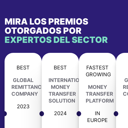
MIRA LOS PREMIOS
OTORGADOS POR
EXPERTOS DEL SECTOR
BEST
BEST
FASTEST
GROWING
GLOBAL
INTERNATIONAL
G
REMITTANCE
MONEY
MONEY
R
COMPANY
TRANSFER
TRANSFER
C
SOLUTION
PLATFORM
2023
2024
IN
EUROPE