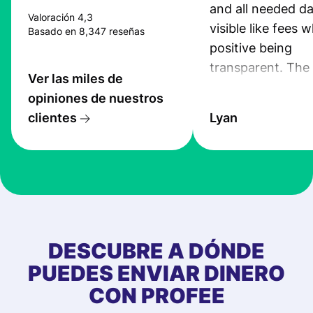
and all needed da
Valoración 4,3
visible like fees w
Basado en 8,347 reseñas
positive being
transparent. The
Ver las miles de
service is great, l
opiniones de nuestros
transfers are fas
clientes
Lyan
the exchange rate
very good! The
customer suppor
at Profee is very 
& responsive. I h
few questions wh
first started usin
DESCUBRE A DÓNDE
app, and they we
PUEDES ENVIAR DINERO
quick to provide 
CON PROFEE
and helpful answ