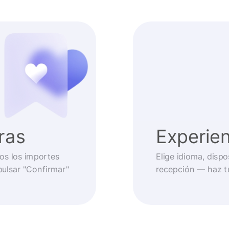
ras
Experien
os los importes
Elige idioma, disp
pulsar "Confirmar"
recepción — haz t