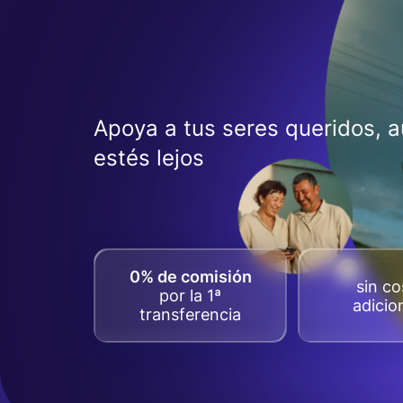
Apoya a tus seres queridos, 
estés lejos
0% de comisión
sin co
por la 1ª
adicio
transferencia