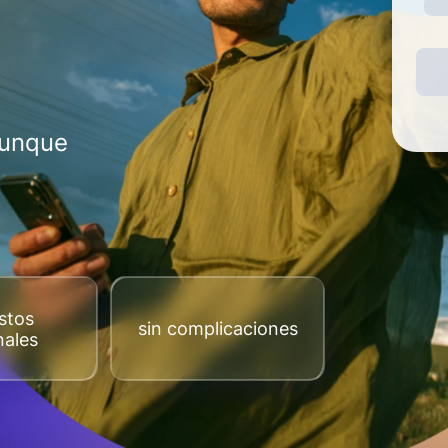
aunque
stos
sin complicaciones
nales