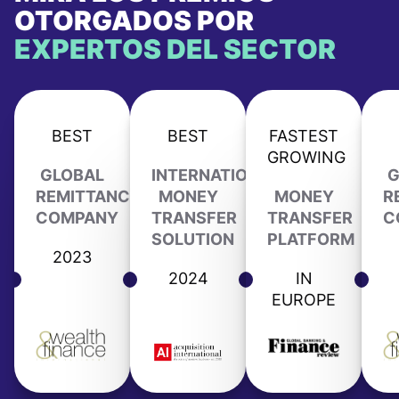
OTORGADOS POR
EXPERTOS DEL SECTOR
BEST
BEST
FASTEST
GROWING
GLOBAL
INTERNATIONAL
G
REMITTANCE
MONEY
MONEY
R
COMPANY
TRANSFER
TRANSFER
C
SOLUTION
PLATFORM
2023
2024
IN
EUROPE