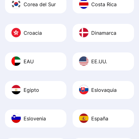
Corea del Sur
Costa Rica
Croacia
Dinamarca
EAU
EE.UU.
Egipto
Eslovaquia
Eslovenia
España