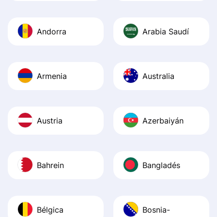
Andorra
Arabia Saudí
Armenia
Australia
Austria
Azerbaiyán
Bahrein
Bangladés
Bélgica
Bosnia-