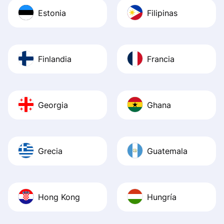
Estonia
Filipinas
Finlandia
Francia
Georgia
Ghana
Grecia
Guatemala
Hong Kong
Hungría