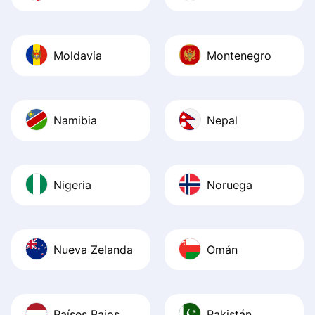
Moldavia
Montenegro
Namibia
Nepal
Nigeria
Noruega
Nueva Zelanda
Omán
Países Bajos
Pakistán