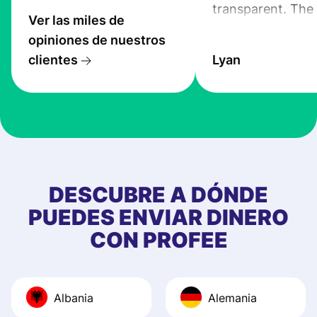
transparent. The
Ver las miles de
service is great, l
opiniones de nuestros
transfers are fas
clientes
Lyan
the exchange rate
very good! The
customer suppor
at Profee is very 
& responsive. I h
few questions wh
first started usin
DESCUBRE A DÓNDE
app, and they we
PUEDES ENVIAR DINERO
quick to provide 
CON PROFEE
and helpful answ
Also, the level u
journey was smo
Albania
Alemania
Recommend it!