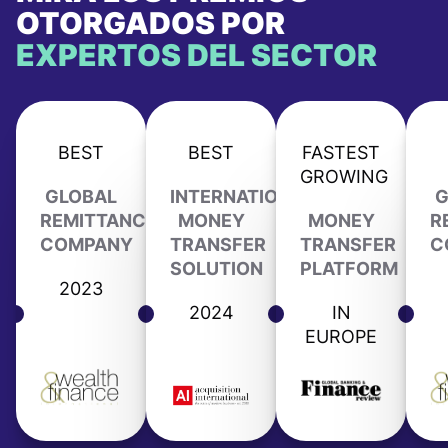
OTORGADOS POR
EXPERTOS DEL SECTOR
BEST
BEST
FASTEST
GROWING
GLOBAL
INTERNATIONAL
G
REMITTANCE
MONEY
MONEY
R
COMPANY
TRANSFER
TRANSFER
C
SOLUTION
PLATFORM
2023
2024
IN
EUROPE