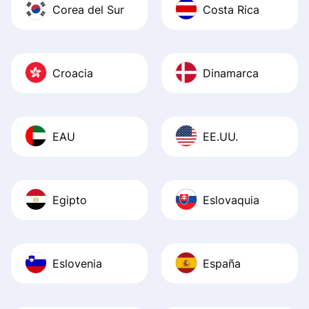
Corea del Sur
Costa Rica
Croacia
Dinamarca
EAU
EE.UU.
Egipto
Eslovaquia
Eslovenia
España