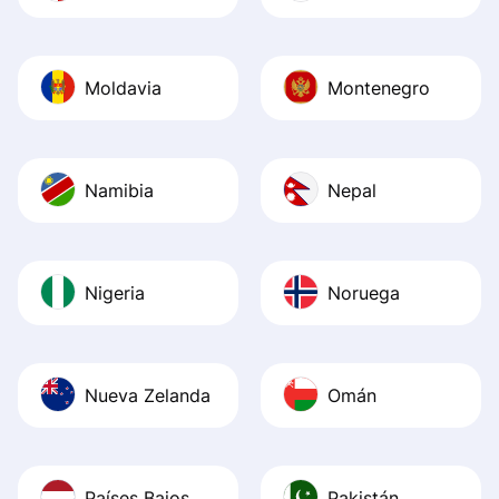
Moldavia
Montenegro
Namibia
Nepal
Nigeria
Noruega
Nueva Zelanda
Omán
Países Bajos
Pakistán