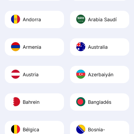
Andorra
Arabia Saudí
Armenia
Australia
Austria
Azerbaiyán
Bahrein
Bangladés
Bélgica
Bosnia-