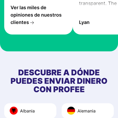
transparent. The
Ver las miles de
service is great, l
opiniones de nuestros
transfers are fas
clientes
Lyan
the exchange rate
very good! The
customer suppor
at Profee is very 
& responsive. I h
few questions wh
first started usin
DESCUBRE A DÓNDE
app, and they we
PUEDES ENVIAR DINERO
quick to provide 
CON PROFEE
and helpful answ
Also, the level u
journey was smo
Albania
Alemania
Recommend it!