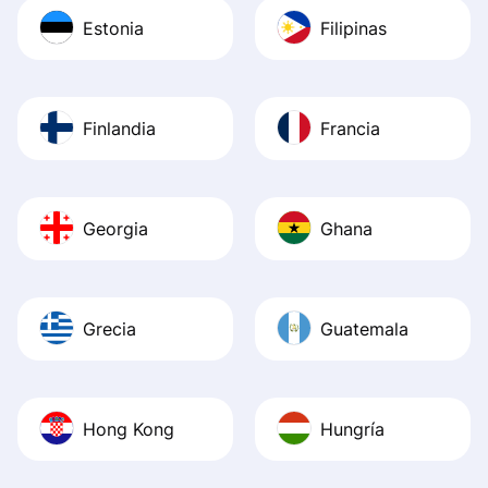
Estonia
Filipinas
Finlandia
Francia
Georgia
Ghana
Grecia
Guatemala
Hong Kong
Hungría