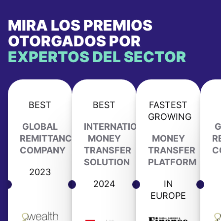
MIRA LOS PREMIOS
OTORGADOS POR
EXPERTOS DEL SECTOR
BEST
BEST
FASTEST
GROWING
GLOBAL
INTERNATIONAL
G
REMITTANCE
MONEY
MONEY
R
COMPANY
TRANSFER
TRANSFER
C
SOLUTION
PLATFORM
2023
2024
IN
EUROPE