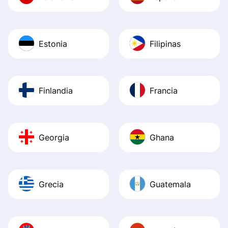
Estonia
Filipinas
Finlandia
Francia
Georgia
Ghana
Grecia
Guatemala