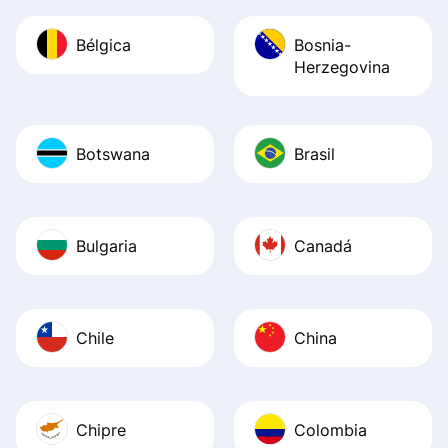
Bélgica
Bosnia-
Herzegovina
Botswana
Brasil
Bulgaria
Canadá
Chile
China
Chipre
Colombia