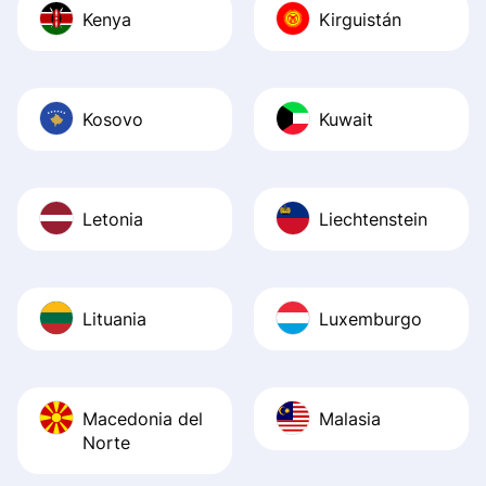
Kenya
Kirguistán
Kosovo
Kuwait
Letonia
Liechtenstein
Lituania
Luxemburgo
Macedonia del
Malasia
Norte