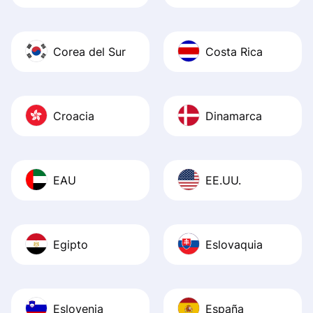
Corea del Sur
Costa Rica
Croacia
Dinamarca
EAU
EE.UU.
Egipto
Eslovaquia
Eslovenia
España