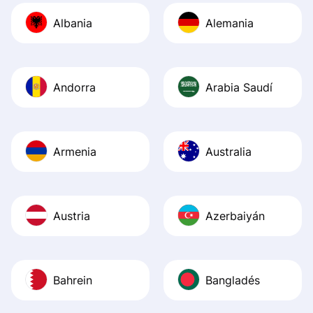
journey was smo
Albania
Alemania
Recommend it!
Andorra
Arabia Saudí
Armenia
Australia
Austria
Azerbaiyán
Bahrein
Bangladés