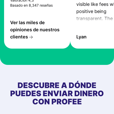
Valoración 4,3
visible like fees w
Basado en 8,347 reseñas
positive being
transparent. The
Ver las miles de
service is great, l
opiniones de nuestros
transfers are fas
clientes
Lyan
the exchange rate
very good! The
customer suppor
at Profee is very 
& responsive. I h
few questions wh
first started usin
DESCUBRE A DÓNDE
app, and they we
PUEDES ENVIAR DINERO
quick to provide 
CON PROFEE
and helpful answ
Also, the level u