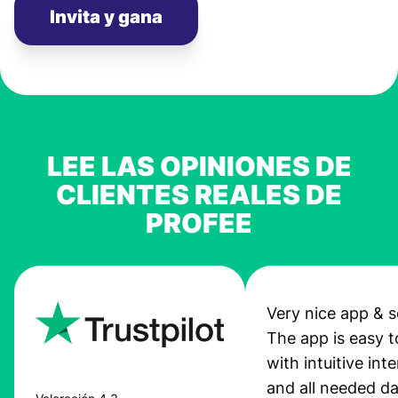
Invita y gana
LEE LAS OPINIONES DE
CLIENTES REALES DE
PROFEE
Very nice app & s
The app is easy t
with intuitive int
and all needed da