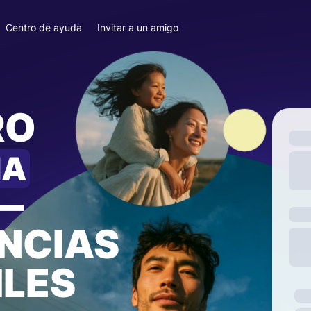
Centro de ayuda
Invitar a un amigo
RO
IA
—
NCIAS
ILES