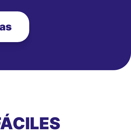
ias
ÁCILES