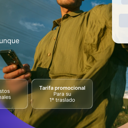
aunque
Tarifa promocional
stos
Para su
nales
1º traslado