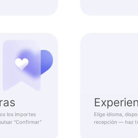
ras
Experien
os los importes
Elige idioma, disp
pulsar "Confirmar"
recepción — haz t