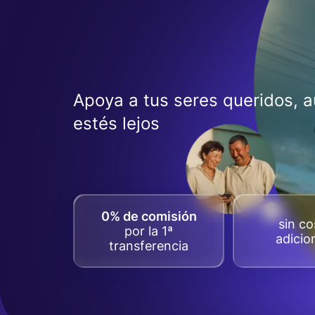
Apoya a tus seres queridos, 
estés lejos
0% de comisión
sin co
por la 1ª
adicio
transferencia