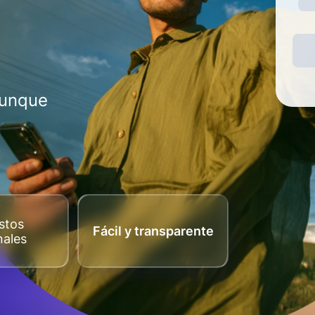
aunque
stos
Fácil y transparente
nales