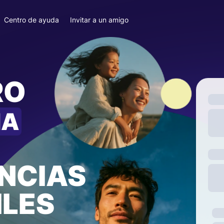
Centro de ayuda
Invitar a un amigo
RO
IA
NCIAS
ILES