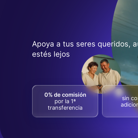
Apoya a tus seres queridos, 
estés lejos
0% de comisión
sin co
por la 1ª
adicio
transferencia