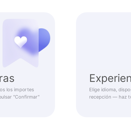
ras
Experien
os los importes
Elige idioma, disp
pulsar "Confirmar"
recepción — haz t