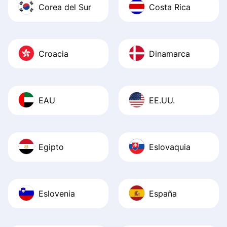
Corea del Sur
Costa Rica
Croacia
Dinamarca
EAU
EE.UU.
Egipto
Eslovaquia
Eslovenia
España