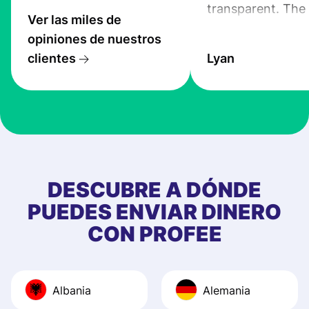
transparent. The
Ver las miles de
service is great, l
opiniones de nuestros
transfers are fas
clientes
Lyan
the exchange rate
very good! The
customer suppor
at Profee is very 
& responsive. I h
few questions wh
first started usin
DESCUBRE A DÓNDE
app, and they we
PUEDES ENVIAR DINERO
quick to provide 
CON PROFEE
and helpful answ
Also, the level u
journey was smo
Albania
Alemania
Recommend it!