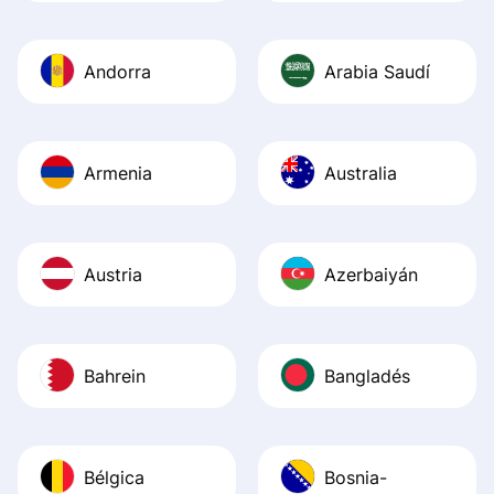
Andorra
Arabia Saudí
Armenia
Australia
Austria
Azerbaiyán
Bahrein
Bangladés
Bélgica
Bosnia-