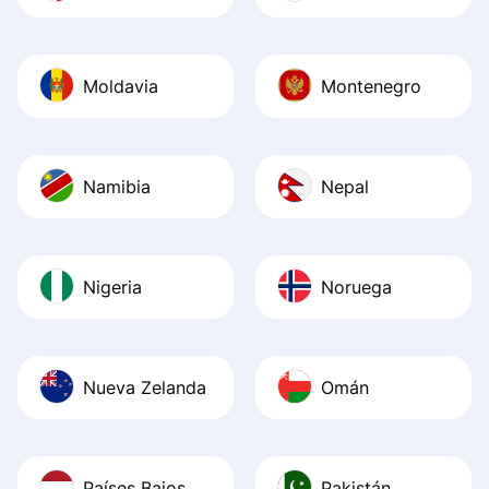
Moldavia
Montenegro
Namibia
Nepal
Nigeria
Noruega
Nueva Zelanda
Omán
Países Bajos
Pakistán