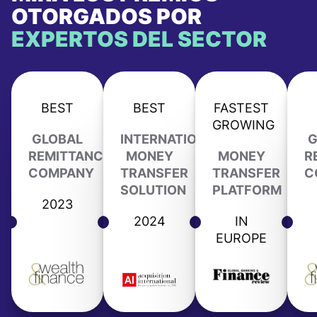
OTORGADOS POR
EXPERTOS DEL SECTOR
BEST
BEST
FASTEST
GROWING
GLOBAL
INTERNATIONAL
G
REMITTANCE
MONEY
MONEY
R
COMPANY
TRANSFER
TRANSFER
C
SOLUTION
PLATFORM
2023
2024
IN
EUROPE