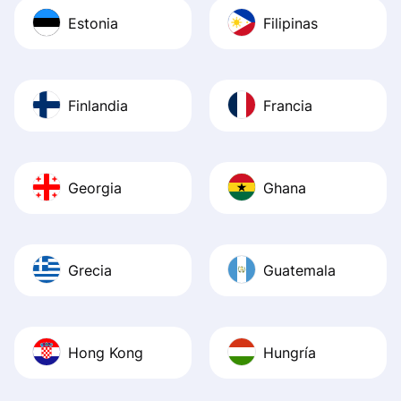
Estonia
Filipinas
Finlandia
Francia
Georgia
Ghana
Grecia
Guatemala
Hong Kong
Hungría