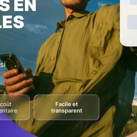
S EN
LES
si
coût
Facile et
ntaire
transparent