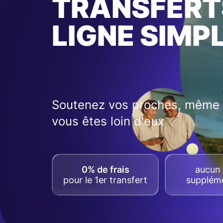
TRANSFERT
LIGNE SIMP
Soutenez vos proches, même 
vous êtes loin d'eux
0% de frais
aucun 
pour le 1er transfert
suppléme