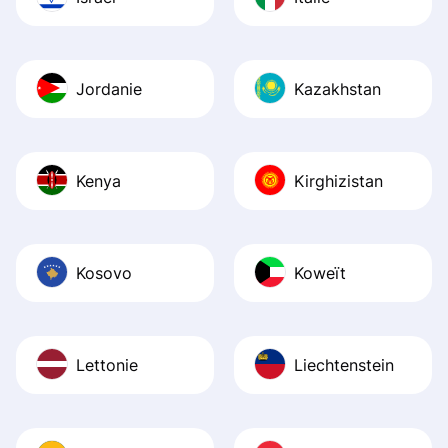
Jordanie
Kazakhstan
Kenya
Kirghizistan
Kosovo
Koweït
Lettonie
Liechtenstein