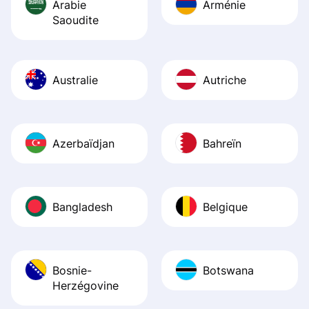
Arabie
Arménie
Saoudite
Australie
Autriche
Azerbaïdjan
Bahreïn
Bangladesh
Belgique
Bosnie-
Botswana
Herzégovine