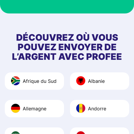
customer suppor
at Profee is very 
& responsive. I h
few questions wh
first started usin
DÉCOUVREZ OÙ VOUS
app, and they we
POUVEZ ENVOYER DE
quick to provide 
L’ARGENT AVEC PROFEE
and helpful answ
Also, the level u
journey was smo
Afrique du Sud
Albanie
Recommend it!
Allemagne
Andorre