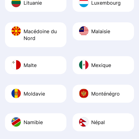
Lituanie
Luxembourg
Macédoine du
Malaisie
Nord
Malte
Mexique
Moldavie
Monténégro
Namibie
Népal