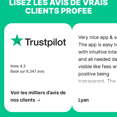
LISEZ LES AVIS DE VRAIS
CLIENTS PROFEE
Very nice app & s
The app is easy t
with intuitive int
and all needed da
visible like fees w
Note 4,3
Basé sur 8,347 avis
positive being
transparent. The
service is great, l
Voir les milliers d’avis de
transfers are fas
nos clients
Lyan
the exchange rate
very good! The