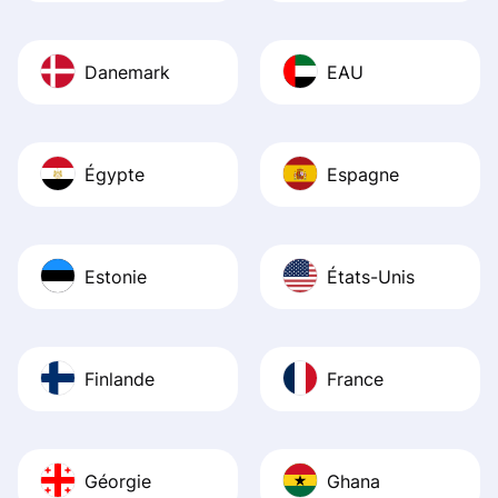
Danemark
EAU
Égypte
Espagne
Estonie
États-Unis
Finlande
France
Géorgie
Ghana