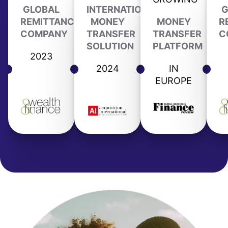
GLOBAL
INTERNATIONAL
G
REMITTANCE
MONEY
MONEY
R
COMPANY
TRANSFER
TRANSFER
C
SOLUTION
PLATFORM
2023
2024
IN
EUROPE