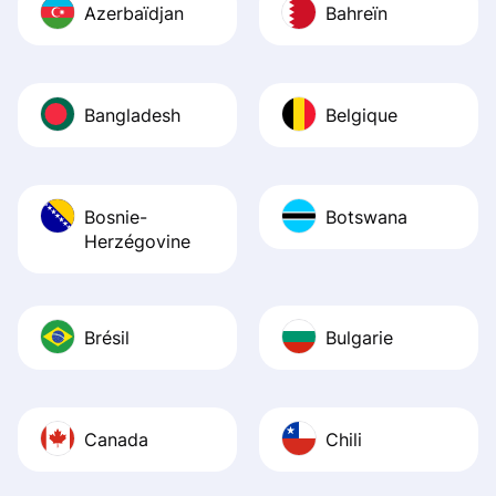
Azerbaïdjan
Bahreïn
Bangladesh
Belgique
Bosnie-
Botswana
Herzégovine
Brésil
Bulgarie
Canada
Chili