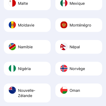
Malte
Mexique
Moldavie
Monténégro
Namibie
Népal
Nigéria
Norvège
Nouvelle-
Oman
Zélande