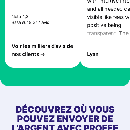
with intuitive int
and all needed da
visible like fees w
Note 4,3
Basé sur 8,347 avis
positive being
transparent. The
service is great, l
Voir les milliers d’avis de
transfers are fas
nos clients
Lyan
the exchange rate
very good! The
customer suppor
at Profee is very 
& responsive. I h
few questions wh
first started usin
DÉCOUVREZ OÙ VOUS
app, and they we
POUVEZ ENVOYER DE
quick to provide 
L’ARGENT AVEC PROFEE