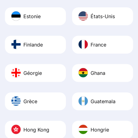
Estonie
États-Unis
Finlande
France
Géorgie
Ghana
Grèce
Guatemala
Hong Kong
Hongrie