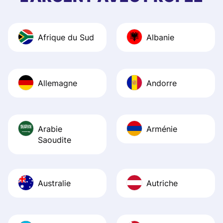
and helpful answ
Also, the level u
journey was smo
Afrique du Sud
Albanie
Recommend it!
Allemagne
Andorre
Arabie
Arménie
Saoudite
Australie
Autriche