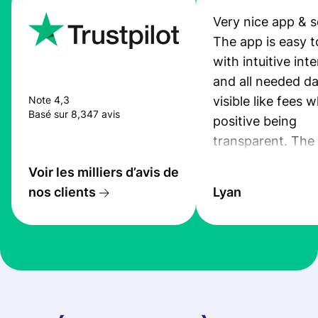
Very nice app & s
The app is easy t
with intuitive int
and all needed da
visible like fees w
Note 4,3
Basé sur 8,347 avis
positive being
transparent. The
service is great, l
Voir les milliers d’avis de
transfers are fas
nos clients
Lyan
the exchange rate
very good! The
customer suppor
at Profee is very 
& responsive. I h
few questions wh