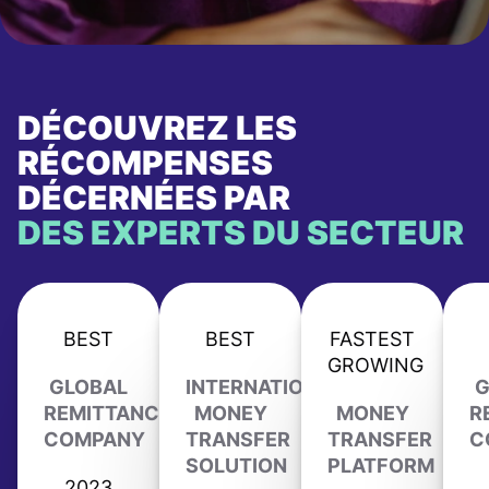
DÉCOUVREZ LES
RÉCOMPENSES
DÉCERNÉES PAR
DES EXPERTS DU SECTEUR
BEST
BEST
FASTEST
GROWING
GLOBAL
INTERNATIONAL
G
REMITTANCE
MONEY
MONEY
R
COMPANY
TRANSFER
TRANSFER
C
SOLUTION
PLATFORM
2023