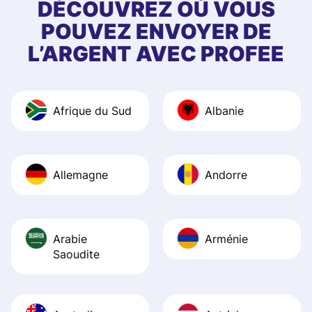
first started usin
DÉCOUVREZ OÙ VOUS
app, and they we
POUVEZ ENVOYER DE
quick to provide 
L’ARGENT AVEC PROFEE
and helpful answ
Also, the level u
journey was smo
Afrique du Sud
Albanie
Recommend it!
Allemagne
Andorre
Arabie
Arménie
Saoudite