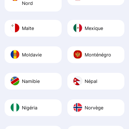
Nord
Malte
Mexique
Moldavie
Monténégro
Namibie
Népal
Nigéria
Norvège