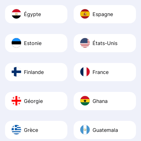
Égypte
Espagne
Estonie
États-Unis
Finlande
France
Géorgie
Ghana
Grèce
Guatemala