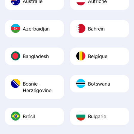
Australie
Autriche
Azerbaïdjan
Bahreïn
Bangladesh
Belgique
Bosnie-
Botswana
Herzégovine
Brésil
Bulgarie