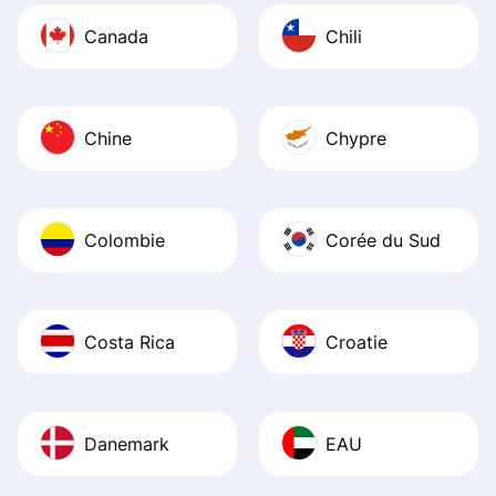
Canada
Chili
Chine
Chypre
Colombie
Corée du Sud
Costa Rica
Croatie
Danemark
EAU