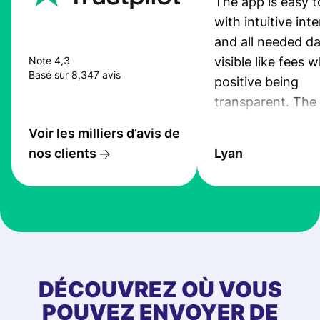
The app is easy t
with intuitive int
and all needed da
visible like fees w
Note 4,3
Basé sur 8,347 avis
positive being
transparent. The
service is great, l
Voir les milliers d’avis de
transfers are fas
nos clients
Lyan
the exchange rate
very good! The
customer suppor
at Profee is very 
& responsive. I h
few questions wh
first started usin
DÉCOUVREZ OÙ VOUS
app, and they we
POUVEZ ENVOYER DE