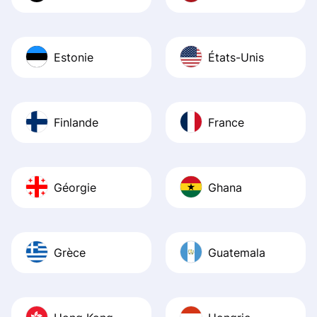
Estonie
États-Unis
Finlande
France
Géorgie
Ghana
Grèce
Guatemala