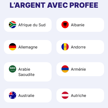
quick to provide 
L’ARGENT AVEC PROFEE
and helpful answ
Also, the level u
journey was smo
Afrique du Sud
Albanie
Recommend it!
Allemagne
Andorre
Arabie
Arménie
Saoudite
Australie
Autriche