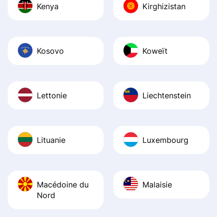
Kenya
Kirghizistan
Kosovo
Koweït
Lettonie
Liechtenstein
Lituanie
Luxembourg
Macédoine du
Malaisie
Nord