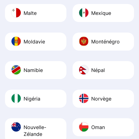
Malte
Mexique
Moldavie
Monténégro
Namibie
Népal
Nigéria
Norvège
Nouvelle-
Oman
Zélande