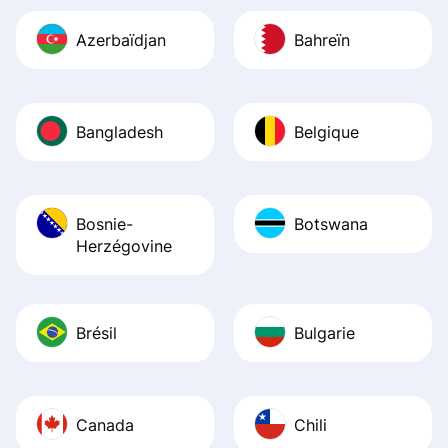
Azerbaïdjan
Bahreïn
Bangladesh
Belgique
Bosnie-
Botswana
Herzégovine
Brésil
Bulgarie
Canada
Chili