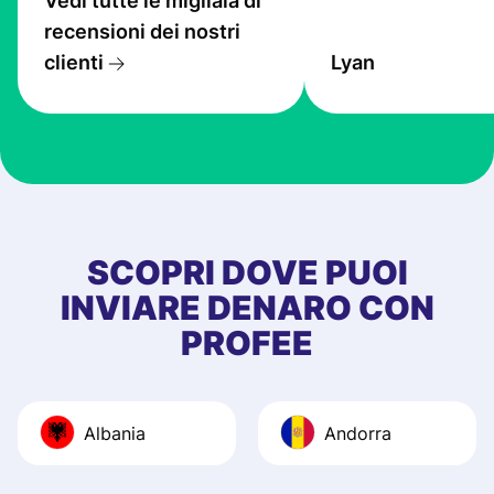
Vedi tutte le migliaia di
service is great, l
recensioni dei nostri
transfers are fas
clienti
Lyan
the exchange rate
very good! The
customer suppor
at Profee is very 
& responsive. I h
few questions wh
first started usin
SCOPRI DOVE PUOI
app, and they we
INVIARE DENARO CON
quick to provide 
PROFEE
and helpful answ
Also, the level u
journey was smo
Albania
Andorra
Recommend it!