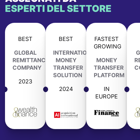
ESPERTI DEL SETTORE
BEST
BEST
FASTEST
GROWING
GLOBAL
INTERNATIONAL
G
REMITTANCE
MONEY
MONEY
R
COMPANY
TRANSFER
TRANSFER
C
SOLUTION
PLATFORM
2023
2024
IN
EUROPE