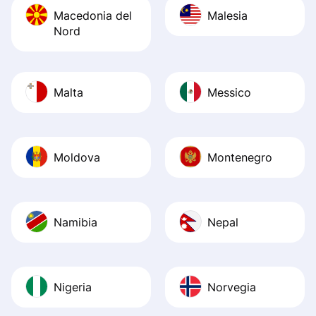
Macedonia del
Malesia
Nord
Malta
Messico
Moldova
Montenegro
Namibia
Nepal
Nigeria
Norvegia