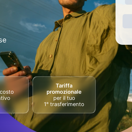
se
Tariffa
costo
promozionale
tivo
per il tuo
1° trasferimento