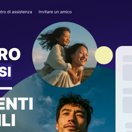
tro di assistenza
Invitare un amico
ARO
SI
—
ENTI
LI