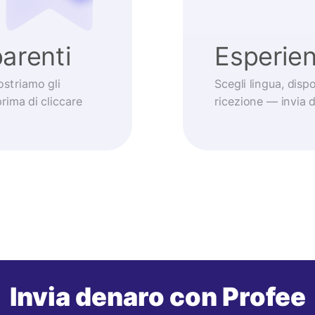
arenti
Esperie
striamo gli
Scegli lingua, dis
prima di cliccare
ricezione — invia
Invia denaro con Profee