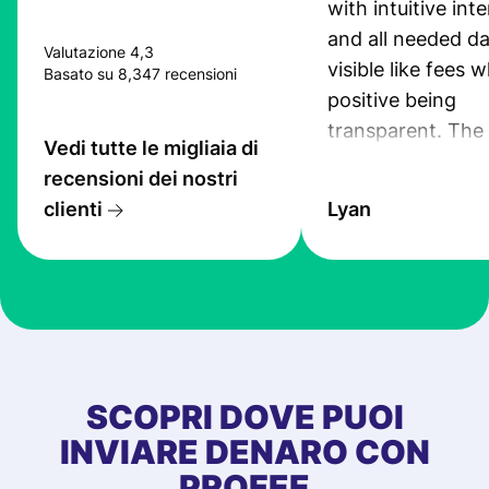
with intuitive int
and all needed da
Valutazione 4,3
visible like fees w
Basato su 8,347 recensioni
positive being
transparent. The
Vedi tutte le migliaia di
service is great, l
recensioni dei nostri
transfers are fas
clienti
Lyan
the exchange rate
very good! The
customer suppor
at Profee is very 
& responsive. I h
few questions wh
first started usin
SCOPRI DOVE PUOI
app, and they we
INVIARE DENARO CON
quick to provide 
PROFEE