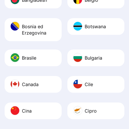
Bosnia ed
Botswana
Erzegovina
Brasile
Bulgaria
Canada
Cile
Cina
Cipro