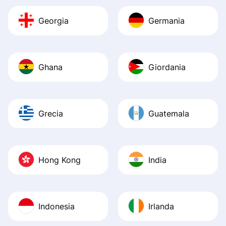
Georgia
Germania
Ghana
Giordania
Grecia
Guatemala
Hong Kong
India
Indonesia
Irlanda