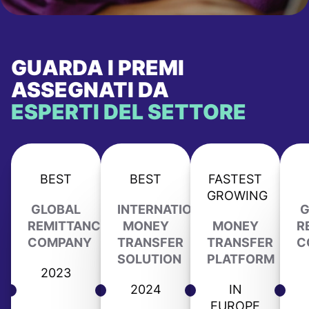
GUARDA I PREMI
ASSEGNATI DA
ESPERTI DEL SETTORE
BEST
BEST
FASTEST
GROWING
GLOBAL
INTERNATIONAL
G
REMITTANCE
MONEY
MONEY
R
COMPANY
TRANSFER
TRANSFER
C
SOLUTION
PLATFORM
2023
2024
IN
EUROPE