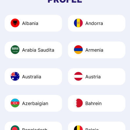
and helpful answ
Also, the level u
journey was smo
Albania
Andorra
Recommend it!
Arabia Saudita
Armenia
Australia
Austria
Azerbaigian
Bahrein
Bangladesh
Belgio