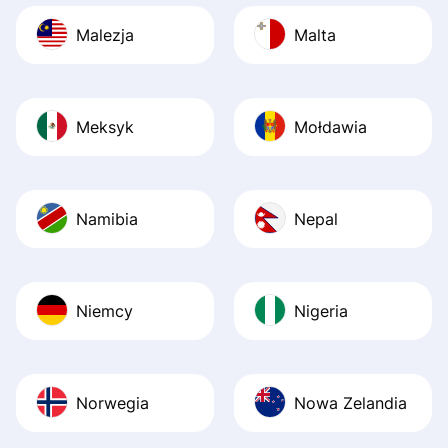
Malezja
Malta
Meksyk
Mołdawia
Namibia
Nepal
Niemcy
Nigeria
Norwegia
Nowa Zelandia