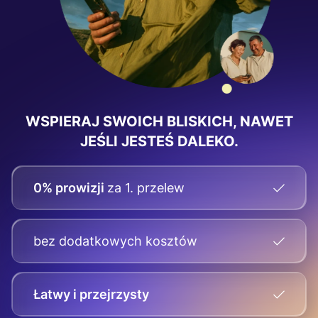
WSPIERAJ SWOICH BLISKICH, NAWET
JEŚLI JESTEŚ DALEKO.
0% prowizji
za 1. przelew
bez dodatkowych kosztów
Łatwy i przejrzysty