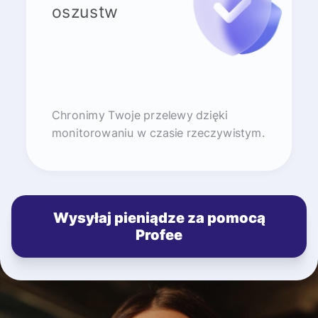
oszustw
Chronimy Twoje przelewy dzięki
monitorowaniu w czasie rzeczywistym.
Wysyłaj pieniądze za pomocą
Profee