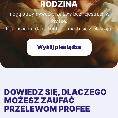
RODZINA
mogą otrzymywać przelewy bez rejestracji w
Profee.
Poproś ich o dane konta i… niech się zrelaksują.
Wyślij pieniądze
DOWIEDZ SIĘ, DLACZEGO
MOŻESZ ZAUFAĆ
PRZELEWOM PROFEE