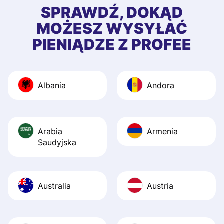
first started usin
SPRAWDŹ, DOKĄD
app, and they we
MOŻESZ WYSYŁAĆ
quick to provide 
PIENIĄDZE Z PROFEE
and helpful answ
Also, the level u
journey was smo
Albania
Andora
Recommend it!
Arabia
Armenia
Saudyjska
Australia
Austria