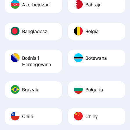
Azerbejdżan
Bahrajn
Bangladesz
Belgia
Bośnia i
Botswana
Hercegowina
Brazylia
Bułgaria
Chile
Chiny