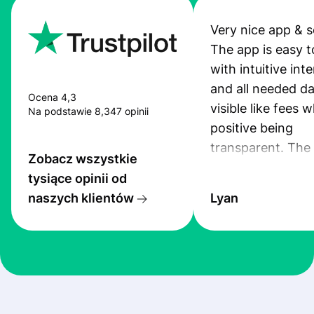
Very nice app & s
The app is easy t
with intuitive int
and all needed da
Ocena 4,3
visible like fees w
Na podstawie 8,347 opinii
positive being
transparent. The
Zobacz wszystkie
service is great, l
tysiące opinii od
transfers are fas
naszych klientów
Lyan
the exchange rate
very good! The
customer suppor
at Profee is very 
& responsive. I h
few questions wh