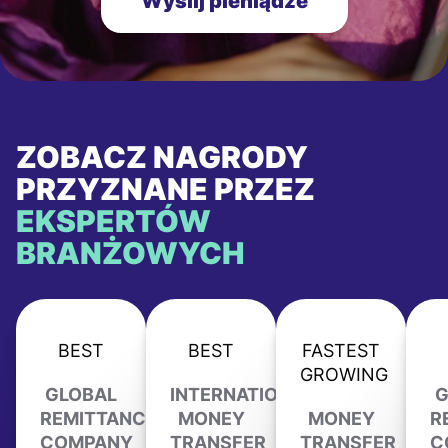
Wyślij pieniądze
ZOBACZ NAGRODY
PRZYZNANE PRZEZ
EKSPERTÓW
BRANŻOWYCH
BEST
BEST
FASTEST
GROWING
GLOBAL
INTERNATIONAL
G
REMITTANCE
MONEY
MONEY
R
COMPANY
TRANSFER
TRANSFER
C