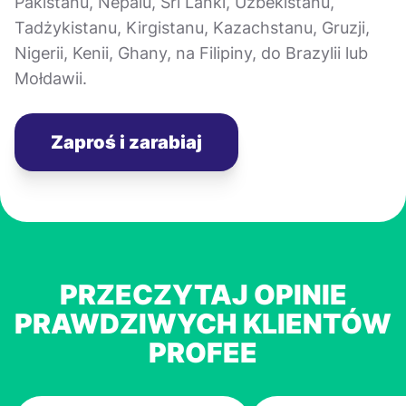
Pakistanu, Nepalu, Sri Lanki, Uzbekistanu,
Tadżykistanu, Kirgistanu, Kazachstanu, Gruzji,
Nigerii, Kenii, Ghany, na Filipiny, do Brazylii lub
Mołdawii.
Zaproś i zarabiaj
PRZECZYTAJ OPINIE
PRAWDZIWYCH KLIENTÓW
PROFEE