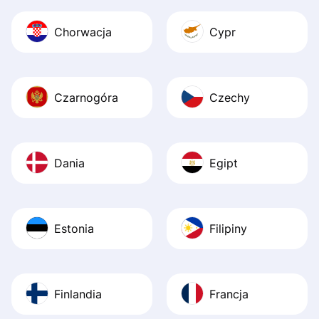
Chorwacja
Cypr
Czarnogóra
Czechy
Dania
Egipt
Estonia
Filipiny
Finlandia
Francja