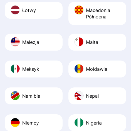
Łotwy
Macedonia
Północna
Malezja
Malta
Meksyk
Mołdawia
Namibia
Nepal
Niemcy
Nigeria