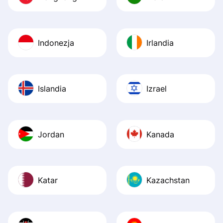
Indonezja
Irlandia
Islandia
Izrael
Jordan
Kanada
Katar
Kazachstan