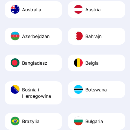
Australia
Austria
Azerbejdżan
Bahrajn
Bangladesz
Belgia
Bośnia i
Botswana
Hercegowina
Brazylia
Bułgaria