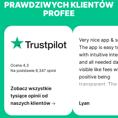
PRAWDZIWYCH KLIENTÓW
PROFEE
Very nice app & s
The app is easy t
with intuitive int
and all needed da
Ocena 4,3
visible like fees w
Na podstawie 8,347 opinii
positive being
transparent. The
Zobacz wszystkie
service is great, l
tysiące opinii od
transfers are fas
naszych klientów
Lyan
the exchange rate
very good! The