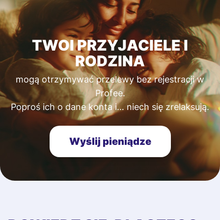
TWOI PRZYJACIELE I
RODZINA
mogą otrzymywać przelewy bez rejestracji w
Profee.
Poproś ich o dane konta i… niech się zrelaksują.
Wyślij pieniądze