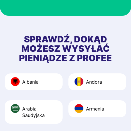
customer suppor
at Profee is very 
& responsive. I h
few questions wh
first started usin
SPRAWDŹ, DOKĄD
app, and they we
MOŻESZ WYSYŁAĆ
quick to provide 
PIENIĄDZE Z PROFEE
and helpful answ
Also, the level u
journey was smo
Albania
Andora
Recommend it!
Arabia
Armenia
Saudyjska