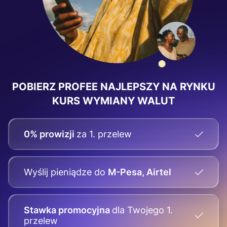
POBIERZ PROFEE
NAJLEPSZY NA RYNKU
KURS WYMIANY WALUT
0% prowizji
za 1. przelew
Wyślij pieniądze
do
M-Pesa, Airtel
Stawka promocyjna
dla Twojego
1.
przelew