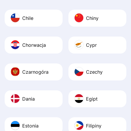
Chile
Chiny
Chorwacja
Cypr
Czarnogóra
Czechy
Dania
Egipt
Estonia
Filipiny