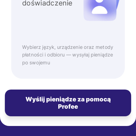
doświadczenie
Wybierz język, urządzenie oraz metody
płatności i odbioru — wysyłaj pieniądze
po swojemu
Wyślij pieniądze za pomocą
Profee