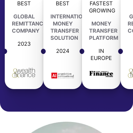
BEST
BEST
FASTEST
GROWING
GLOBAL
INTERNATIONAL
G
REMITTANCE
MONEY
MONEY
R
COMPANY
TRANSFER
TRANSFER
C
SOLUTION
PLATFORM
2023
2024
IN
EUROPE