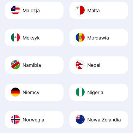
Malezja
Malta
Meksyk
Mołdawia
Namibia
Nepal
Niemcy
Nigeria
Norwegia
Nowa Zelandia