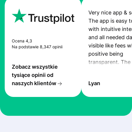
Very nice app & s
The app is easy t
with intuitive int
and all needed da
Ocena 4,3
visible like fees w
Na podstawie 8,347 opinii
positive being
transparent. The
Zobacz wszystkie
service is great, l
tysiące opinii od
transfers are fas
naszych klientów
Lyan
the exchange rate
very good! The
customer suppor
at Profee is very 
& responsive. I h
few questions wh