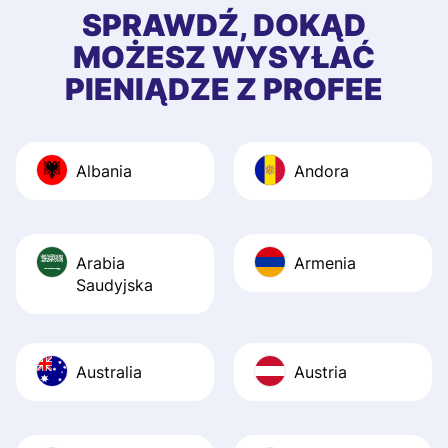
first started usin
SPRAWDŹ, DOKĄD
app, and they we
MOŻESZ WYSYŁAĆ
quick to provide 
PIENIĄDZE Z PROFEE
and helpful answ
Also, the level u
journey was smo
Albania
Andora
Recommend it!
Arabia
Armenia
Saudyjska
Australia
Austria