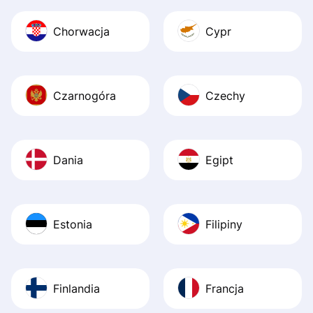
Chorwacja
Cypr
Czarnogóra
Czechy
Dania
Egipt
Estonia
Filipiny
Finlandia
Francja