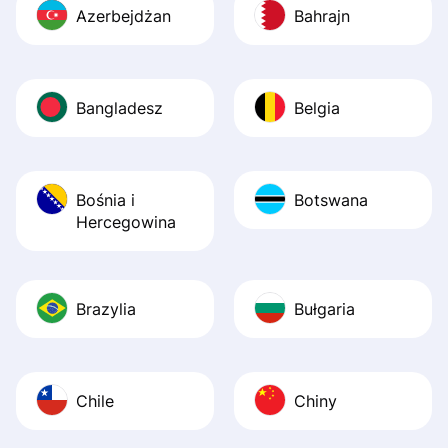
Azerbejdżan
Bahrajn
Bangladesz
Belgia
Bośnia i
Botswana
Hercegowina
Brazylia
Bułgaria
Chile
Chiny