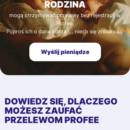
RODZINA
mogą otrzymywać przelewy bez rejestracji w
Profee.
Poproś ich o dane konta i… niech się zrelaksują.
Wyślij pieniądze
DOWIEDZ SIĘ, DLACZEGO
MOŻESZ ZAUFAĆ
PRZELEWOM PROFEE