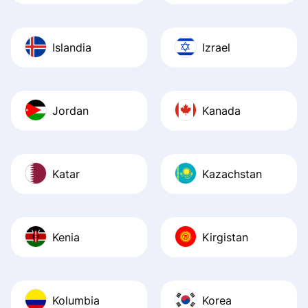
Islandia
Izrael
Jordan
Kanada
Katar
Kazachstan
Kenia
Kirgistan
Kolumbia
Korea