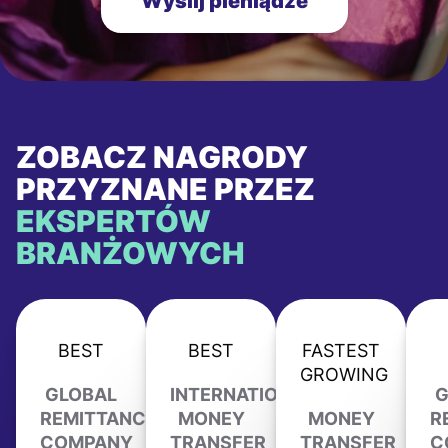
Wyślij pieniądze
ZOBACZ NAGRODY
PRZYZNANE PRZEZ
EKSPERTÓW
BRANŻOWYCH
BEST
BEST
FASTEST
GROWING
GLOBAL
INTERNATIONAL
G
REMITTANCE
MONEY
MONEY
R
COMPANY
TRANSFER
TRANSFER
C