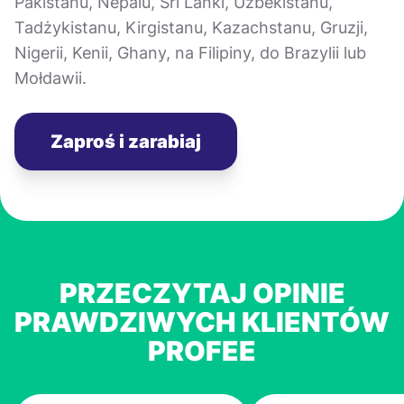
Pakistanu, Nepalu, Sri Lanki, Uzbekistanu,
Tadżykistanu, Kirgistanu, Kazachstanu, Gruzji,
Nigerii, Kenii, Ghany, na Filipiny, do Brazylii lub
Mołdawii.
Zaproś i zarabiaj
PRZECZYTAJ OPINIE
PRAWDZIWYCH KLIENTÓW
PROFEE