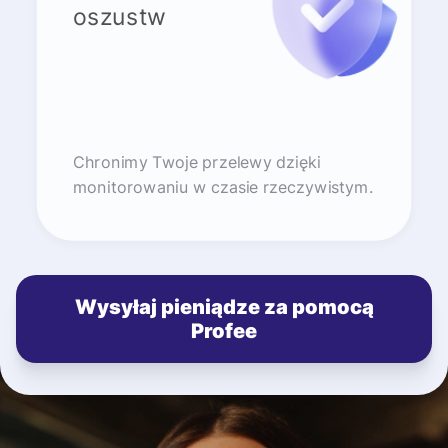
oszustw
Chronimy Twoje przelewy dzięki
monitorowaniu w czasie rzeczywistym.
Wysyłaj pieniądze za pomocą
Profee