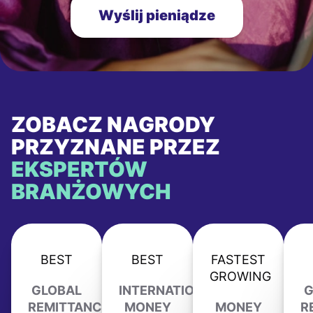
Wyślij pieniądze
ZOBACZ NAGRODY
PRZYZNANE PRZEZ
EKSPERTÓW
BRANŻOWYCH
BEST
BEST
FASTEST
GROWING
GLOBAL
INTERNATIONAL
G
REMITTANCE
MONEY
MONEY
R