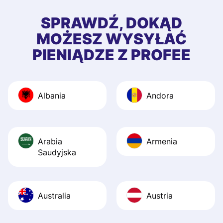
few questions wh
first started usin
SPRAWDŹ, DOKĄD
app, and they we
MOŻESZ WYSYŁAĆ
quick to provide 
PIENIĄDZE Z PROFEE
and helpful answ
Also, the level u
journey was smo
Albania
Andora
Recommend it!
Arabia
Armenia
Saudyjska
Australia
Austria