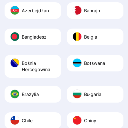
Azerbejdżan
Bahrajn
Bangladesz
Belgia
Bośnia i
Botswana
Hercegowina
Brazylia
Bułgaria
Chile
Chiny