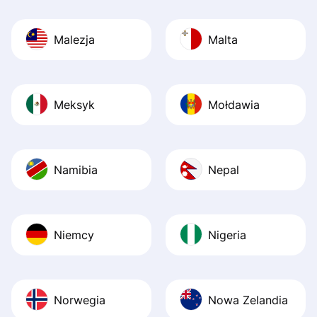
Malezja
Malta
Meksyk
Mołdawia
Namibia
Nepal
Niemcy
Nigeria
Norwegia
Nowa Zelandia