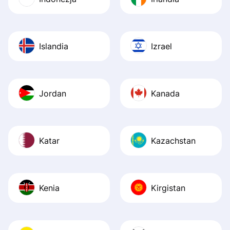
Islandia
Izrael
Jordan
Kanada
Katar
Kazachstan
Kenia
Kirgistan