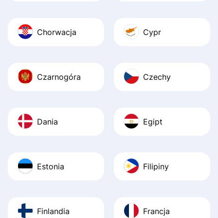
Chorwacja
Cypr
Czarnogóra
Czechy
Dania
Egipt
Estonia
Filipiny
Finlandia
Francja