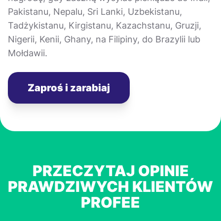
Pakistanu, Nepalu, Sri Lanki, Uzbekistanu,
Tadżykistanu, Kirgistanu, Kazachstanu, Gruzji,
Nigerii, Kenii, Ghany, na Filipiny, do Brazylii lub
Mołdawii.
Zaproś i zarabiaj
PRZECZYTAJ OPINIE
PRAWDZIWYCH KLIENTÓW
PROFEE