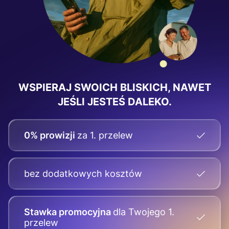
WSPIERAJ SWOICH BLISKICH, NAWET
JEŚLI JESTEŚ DALEKO.
0% prowizji
za 1. przelew
bez dodatkowych kosztów
Stawka promocyjna
dla Twojego
1.
przelew