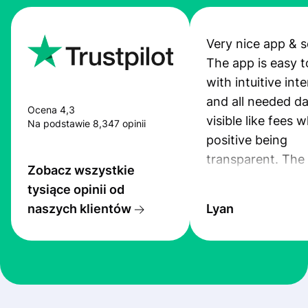
Very nice app & s
The app is easy t
with intuitive int
and all needed da
Ocena 4,3
visible like fees w
Na podstawie 8,347 opinii
positive being
transparent. The
Zobacz wszystkie
service is great, l
tysiące opinii od
transfers are fas
naszych klientów
Lyan
the exchange rate
very good! The
customer suppor
at Profee is very 
& responsive. I h