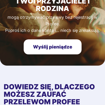
TWOI PRZYJACIELE I
RODZINA
mogą otrzymywać przelewy bez rejestracji w
Profee.
Poproś ich o dane konta i… niech się zrelaksują.
Wyślij pieniądze
DOWIEDZ SIĘ, DLACZEGO
MOŻESZ ZAUFAĆ
PRZELEWOM PROFEE