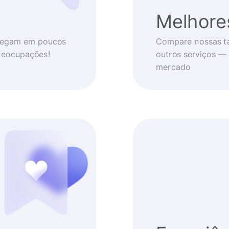
Melhore
chegam em poucos
Compare nossas t
reocupações!
outros serviços —
mercado