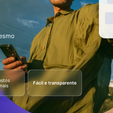
mesmo
ustos
Fácil e transparente
nais