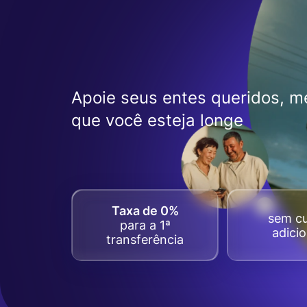
Apoie seus entes queridos, 
que você esteja longe
Taxa de 0%
sem c
para a 1ª
adicio
transferência