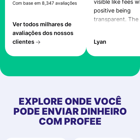
visible like fees w
Com base em 8,347 avaliações
positive being
transparent. The
Ver todos milhares de
service is great, l
avaliações dos nossos
transfers are fas
clientes
Lyan
the exchange rate
very good! The
customer suppor
at Profee is very 
& responsive. I h
few questions wh
first started usin
EXPLORE ONDE VOCÊ
app, and they we
PODE ENVIAR DINHEIRO
quick to provide 
COM PROFEE
and helpful answ
Also, the level u