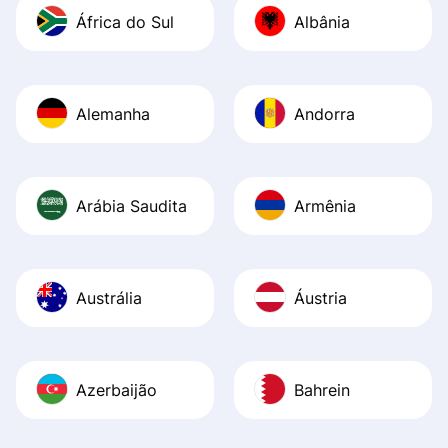
journey was smo
África do Sul
Albânia
Recommend it!
Alemanha
Andorra
Arábia Saudita
Armênia
Austrália
Áustria
Azerbaijão
Bahrein