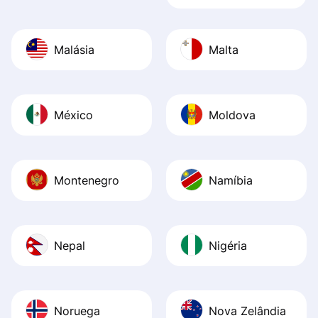
Malásia
Malta
México
Moldova
Montenegro
Namíbia
Nepal
Nigéria
Noruega
Nova Zelândia