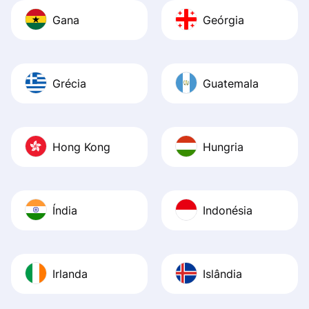
Gana
Geórgia
Grécia
Guatemala
Hong Kong
Hungria
Índia
Indonésia
Irlanda
Islândia