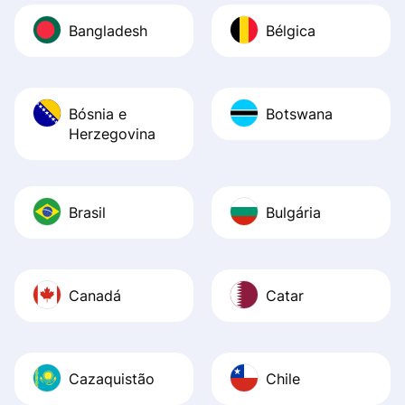
Bangladesh
Bélgica
Bósnia e
Botswana
Herzegovina
Brasil
Bulgária
Canadá
Catar
Cazaquistão
Chile