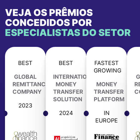
VEJA OS PRÊMIOS
CONCEDIDOS POR
ESPECIALISTAS DO SETOR
BEST
BEST
FASTEST
GROWING
GLOBAL
INTERNATIONAL
G
REMITTANCE
MONEY
MONEY
R
COMPANY
TRANSFER
TRANSFER
C
SOLUTION
PLATFORM
2023
2024
IN
EUROPE