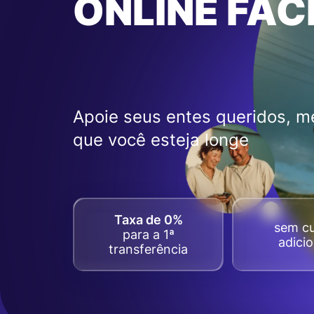
ONLINE FÁC
Apoie seus entes queridos, 
que você esteja longe
Taxa de 0%
sem c
para a 1ª
adicio
transferência