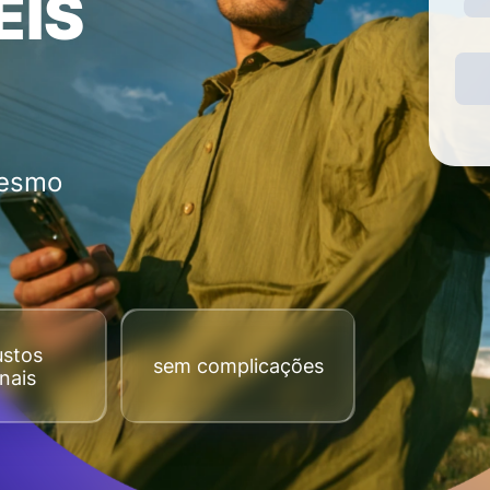
EIS
mesmo
ustos
sem complicações
nais