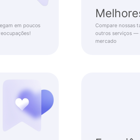
Melhore
chegam em poucos
Compare nossas t
reocupações!
outros serviços —
mercado