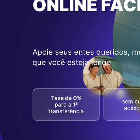
ONLINE FÁC
Apoie seus entes queridos, 
que você esteja longe
Taxa de 0%
sem c
para a 1ª
adicio
transferência