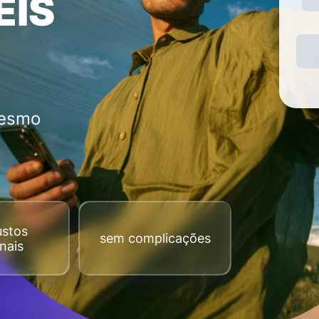
EIS
mesmo
ustos
sem complicações
nais