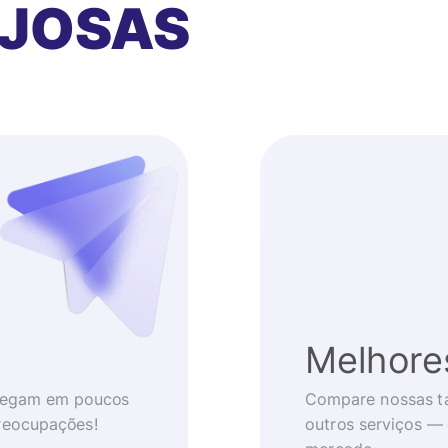
AJOSAS
Melhore
chegam em poucos
Compare nossas t
reocupações!
outros serviços —