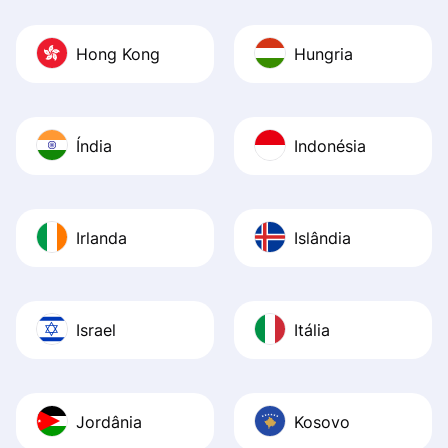
Hong Kong
Hungria
Índia
Indonésia
Irlanda
Islândia
Israel
Itália
Jordânia
Kosovo