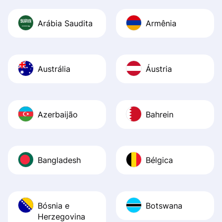
Arábia Saudita
Armênia
Austrália
Áustria
Azerbaijão
Bahrein
Bangladesh
Bélgica
Bósnia e
Botswana
Herzegovina