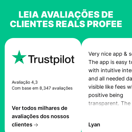
LEIA AVALIAÇÕES DE
CLIENTES REALS PROFEE
Very nice app & s
The app is easy t
with intuitive int
and all needed da
Avaliação 4,3
visible like fees w
Com base em 8,347 avaliações
positive being
transparent. The
Ver todos milhares de
service is great, l
avaliações dos nossos
transfers are fas
clientes
Lyan
the exchange rate