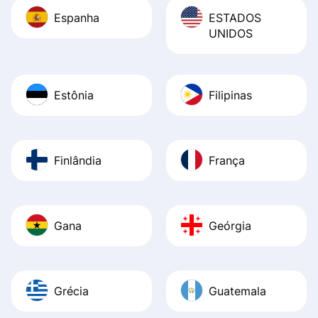
Espanha
ESTADOS
UNIDOS
Estônia
Filipinas
Finlândia
França
Gana
Geórgia
Grécia
Guatemala