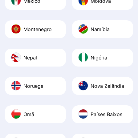
México
Moldova
Montenegro
Namíbia
Nepal
Nigéria
Noruega
Nova Zelândia
Omã
Países Baixos