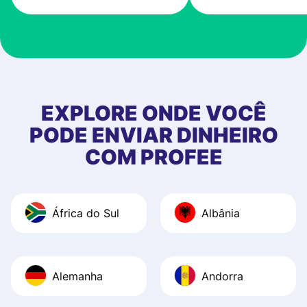
very good! The
customer suppor
at Profee is very 
& responsive. I h
few questions wh
first started usin
EXPLORE ONDE VOCÊ
app, and they we
PODE ENVIAR DINHEIRO
quick to provide 
COM PROFEE
and helpful answ
Also, the level u
journey was smo
África do Sul
Albânia
Recommend it!
Alemanha
Andorra