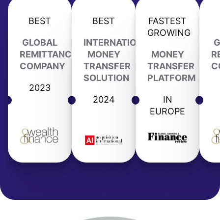
BEST
BEST
FASTEST
GROWING
GLOBAL
INTERNATIONAL
G
REMITTANCE
MONEY
MONEY
R
COMPANY
TRANSFER
TRANSFER
C
SOLUTION
PLATFORM
2023
2024
IN
EUROPE