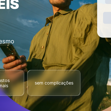
EIS
mesmo
ustos
sem complicações
nais