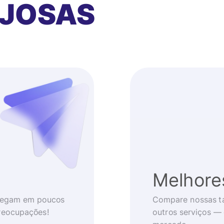
AJOSAS
Melhore
chegam em poucos
Compare nossas t
reocupações!
outros serviços —