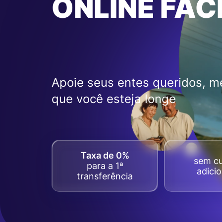
ONLINE FÁC
Apoie seus entes queridos, 
que você esteja longe
Taxa de 0%
sem c
para a 1ª
adicio
transferência