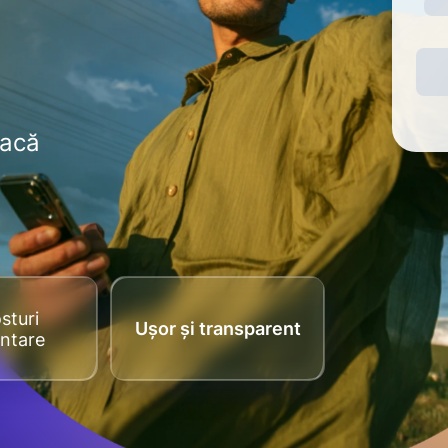
dacă
sturi
Ușor și transparent
ntare