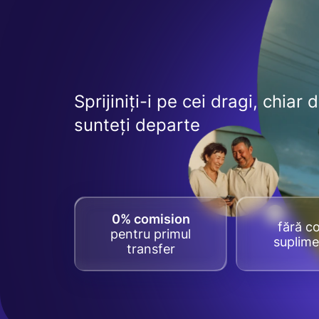
Sprijiniți-i pe cei dragi, chiar 
sunteți departe
0% comision
fără co
pentru primul
suplime
transfer