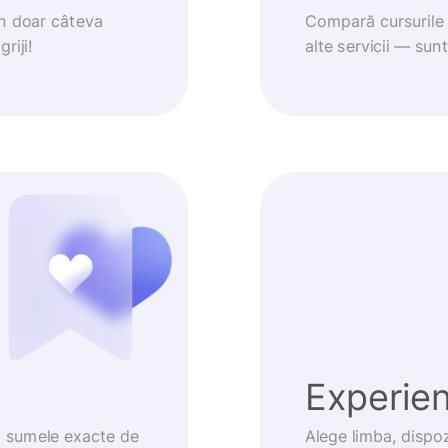
în doar câteva
Compară cursurile 
riji!
alte servicii — sun
Experienț
m sumele exacte de
Alege limba, dispoz