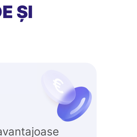
E ȘI
avantajoase