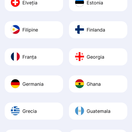
Elveția
Estonia
Filipine
Finlanda
Franța
Georgia
Germania
Ghana
Grecia
Guatemala