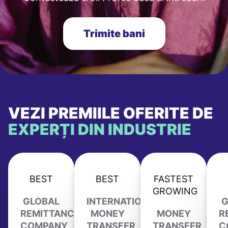
Trimite bani
VEZI PREMIILE OFERITE DE
EXPERȚI DIN INDUSTRIE
BEST
BEST
FASTEST
GROWING
GLOBAL
INTERNATIONAL
G
REMITTANCE
MONEY
MONEY
R
COMPANY
TRANSFER
TRANSFER
C