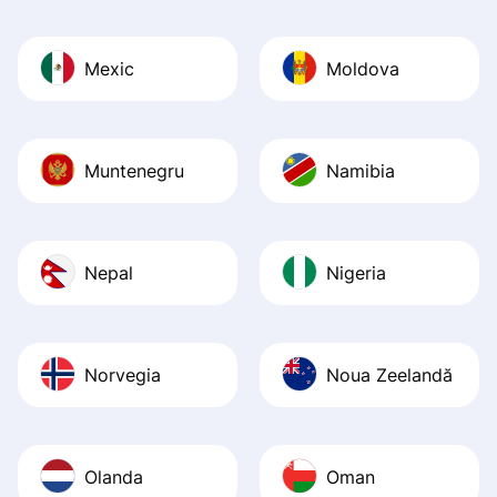
Mexic
Moldova
Muntenegru
Namibia
Nepal
Nigeria
Norvegia
Noua Zeelandă
Olanda
Oman