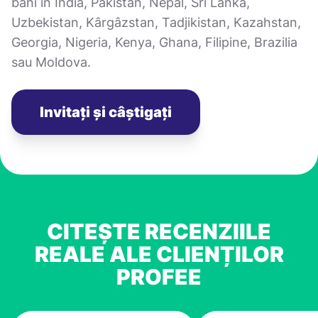
bani în India, Pakistan, Nepal, Sri Lanka,
Uzbekistan, Kârgâzstan, Tadjikistan, Kazahstan,
Georgia, Nigeria, Kenya, Ghana, Filipine, Brazilia
sau Moldova.
Invitați și câștigați
CITEȘTE RECENZIILE
REALE ALE CLIENȚILOR
PROFEE