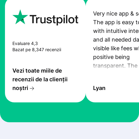
Very nice app & s
The app is easy t
with intuitive int
and all needed da
Evaluare 4,3
visible like fees w
Bazat pe 8,347 recenzii
positive being
transparent. The
Vezi toate miile de
service is great, l
recenzii de la clienții
transfers are fas
noștri
Lyan
the exchange rate
very good! The
customer suppor
at Profee is very 
& responsive. I h
few questions wh