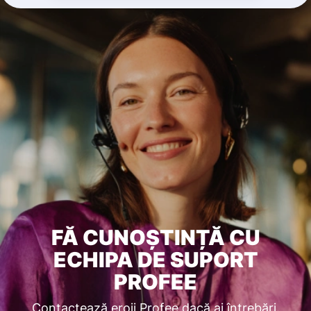
FĂ CUNOȘTINȚĂ CU
ECHIPA DE SUPORT
PROFEE
Contactează eroii Profee dacă ai întrebări.