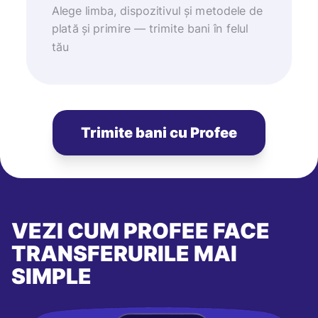
Alege limba, dispozitivul și metodele de
plată și primire — trimite bani în felul
tău
Trimite bani cu Profee
VEZI CUM PROFEE FACE
TRANSFERURILE MAI
SIMPLE