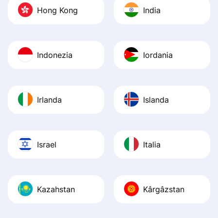
Hong Kong
India
Indonezia
Iordania
Irlanda
Islanda
Israel
Italia
Kazahstan
Kârgâzstan