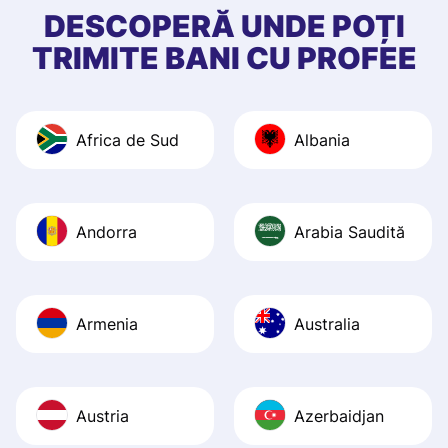
first started usin
DESCOPERĂ UNDE POȚI
app, and they we
TRIMITE BANI CU PROFEE
quick to provide 
and helpful answ
Also, the level u
Africa de Sud
Albania
journey was smo
Recommend it!
Andorra
Arabia Saudită
Armenia
Australia
Austria
Azerbaidjan