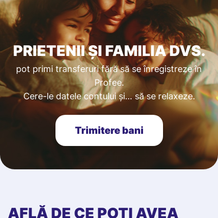
PRIETENII ȘI FAMILIA DVS.
pot primi transferuri fără să se înregistreze în
Profee.
Cere-le datele contului și… să se relaxeze.
Trimitere bani
AFLĂ DE CE POȚI AVEA