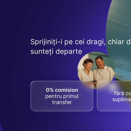
Sprijiniți-i pe cei dragi, chiar 
sunteți departe
0% comision
fără co
pentru primul
suplime
transfer