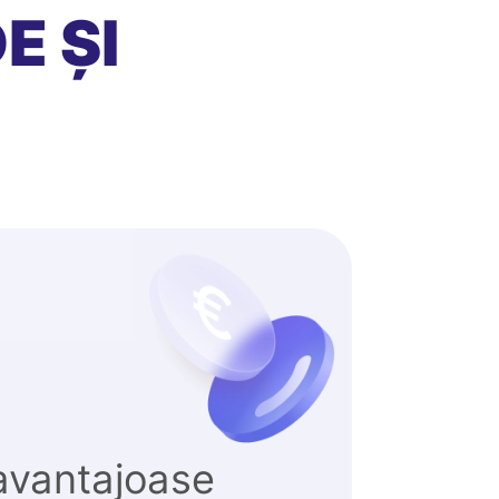
E ȘI
avantajoase