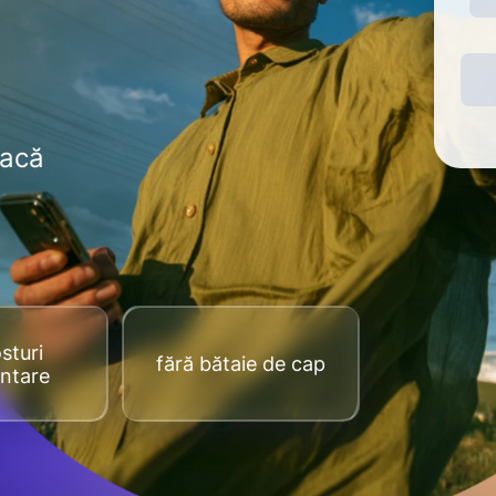
dacă
sturi
fără bătaie de cap
ntare