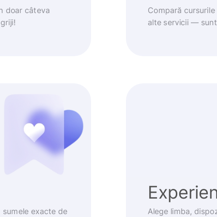
în doar câteva
Compară cursurile 
riji!
alte servicii — sun
Experienț
m sumele exacte de
Alege limba, dispoz