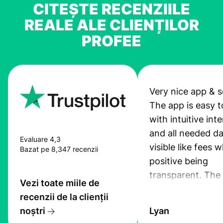
CITEȘTE RECENZIILE
REALE ALE CLIENȚILOR
PROFEE
Very nice app & s
The app is easy t
with intuitive int
and all needed da
Evaluare 4,3
visible like fees w
Bazat pe 8,347 recenzii
positive being
transparent. The
Vezi toate miile de
service is great, l
recenzii de la clienții
transfers are fas
noștri
Lyan
the exchange rate