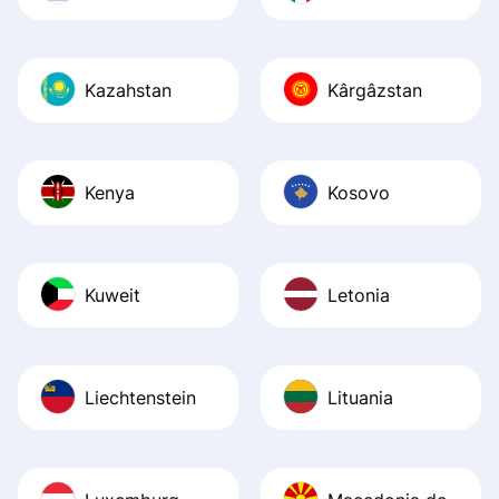
Kazahstan
Kârgâzstan
Kenya
Kosovo
Kuweit
Letonia
Liechtenstein
Lituania