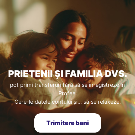
PRIETENII ȘI FAMILIA DVS.
pot primi transferuri fără să se înregistreze în
Profee.
Cere-le datele contului și… să se relaxeze.
Trimitere bani