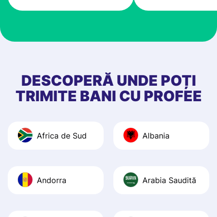
very good! The
customer suppor
at Profee is very 
& responsive. I h
few questions wh
first started usin
DESCOPERĂ UNDE POȚI
app, and they we
TRIMITE BANI CU PROFEE
quick to provide 
and helpful answ
Also, the level u
Africa de Sud
Albania
journey was smo
Recommend it!
Andorra
Arabia Saudită