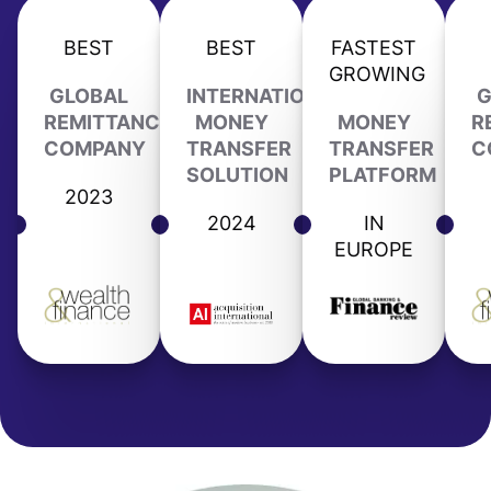
BEST
BEST
FASTEST
GROWING
GLOBAL
INTERNATIONAL
G
REMITTANCE
MONEY
MONEY
R
COMPANY
TRANSFER
TRANSFER
C
SOLUTION
PLATFORM
2023
2024
IN
EUROPE