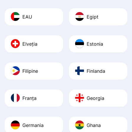
EAU
Egipt
Elveția
Estonia
Filipine
Finlanda
Franța
Georgia
Germania
Ghana