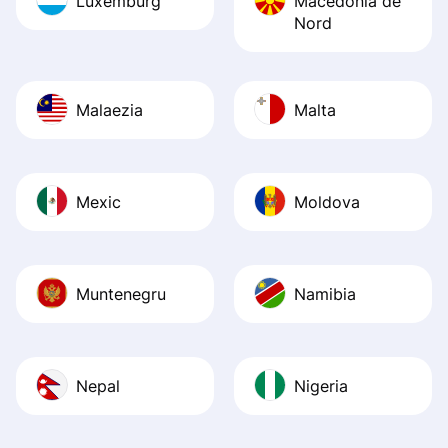
Luxemburg
Macedonia de
Nord
Malaezia
Malta
Mexic
Moldova
Muntenegru
Namibia
Nepal
Nigeria