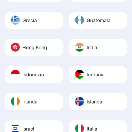
Grecia
Guatemala
Hong Kong
India
Indonezia
Iordania
Irlanda
Islanda
Israel
Italia