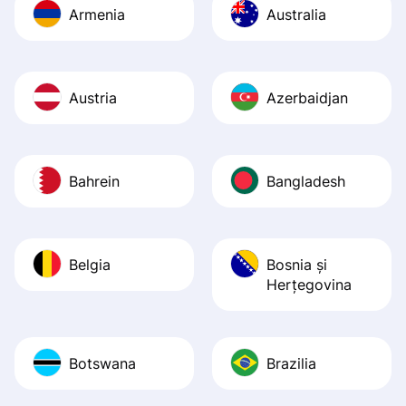
Armenia
Australia
Austria
Azerbaidjan
Bahrein
Bangladesh
Belgia
Bosnia şi
Herţegovina
Botswana
Brazilia