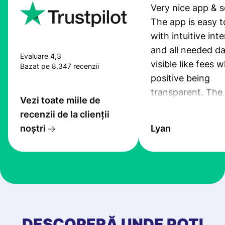
Very nice app & s
The app is easy t
with intuitive int
and all needed da
Evaluare 4,3
visible like fees w
Bazat pe 8,347 recenzii
positive being
transparent. The
Vezi toate miile de
service is great, l
recenzii de la clienții
transfers are fas
noștri
Lyan
the exchange rate
very good! The
customer suppor
at Profee is very 
& responsive. I h
few questions wh
first started usin
DESCOPERĂ UNDE POȚI