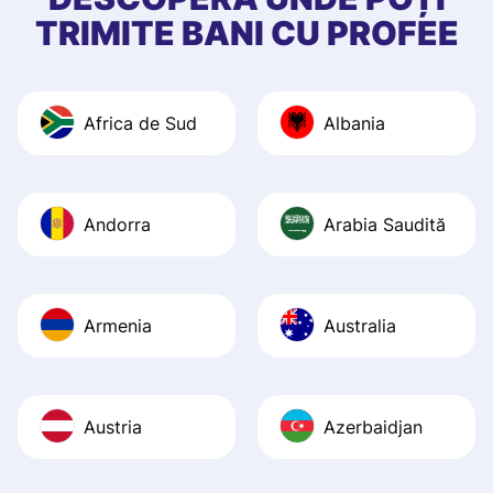
app, and they we
TRIMITE BANI CU PROFEE
quick to provide 
and helpful answ
Also, the level u
Africa de Sud
Albania
journey was smo
Recommend it!
Andorra
Arabia Saudită
Armenia
Australia
Austria
Azerbaidjan