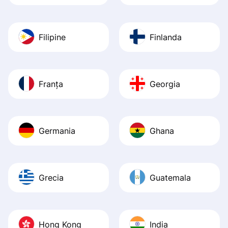
Filipine
Finlanda
Franța
Georgia
Germania
Ghana
Grecia
Guatemala
Hong Kong
India