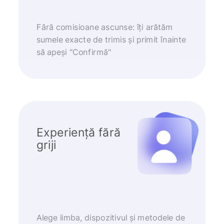
Fără comisioane ascunse: îți arătăm
sumele exacte de trimis și primit înainte
să apeși "Confirmă"
Experiență fără
griji
Alege limba, dispozitivul și metodele de