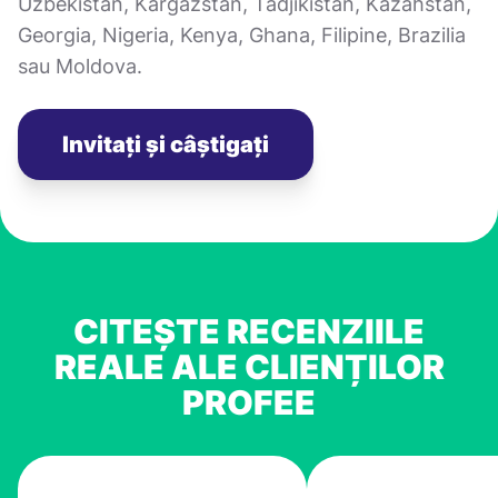
Uzbekistan, Kârgâzstan, Tadjikistan, Kazahstan,
Georgia, Nigeria, Kenya, Ghana, Filipine, Brazilia
sau Moldova.
Invitați și câștigați
CITEȘTE RECENZIILE
REALE ALE CLIENȚILOR
PROFEE