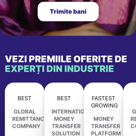
Trimite bani
VEZI PREMIILE OFERITE DE
EXPERȚI DIN INDUSTRIE
BEST
BEST
FASTEST
GROWING
GLOBAL
INTERNATIONAL
G
REMITTANCE
MONEY
MONEY
R
COMPANY
TRANSFER
TRANSFER
C
SOLUTION
PLATFORM