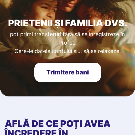
PRIETENII ȘI FAMILIA DVS.
pot primi transferuri fără să se înregistreze în
Profee.
Cere-le datele contului și… să se relaxeze.
Trimitere bani
AFLĂ DE CE POȚI AVEA
ÎNCREDERE ÎN