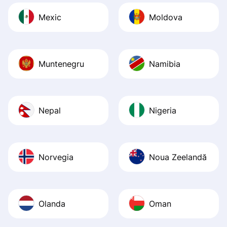
Mexic
Moldova
Muntenegru
Namibia
Nepal
Nigeria
Norvegia
Noua Zeelandă
Olanda
Oman