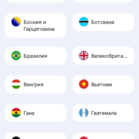
Босния и
Ботсвана
Герцеговина
Бразилия
Великобритания
Венгрия
Вьетнам
Гана
Гватемала