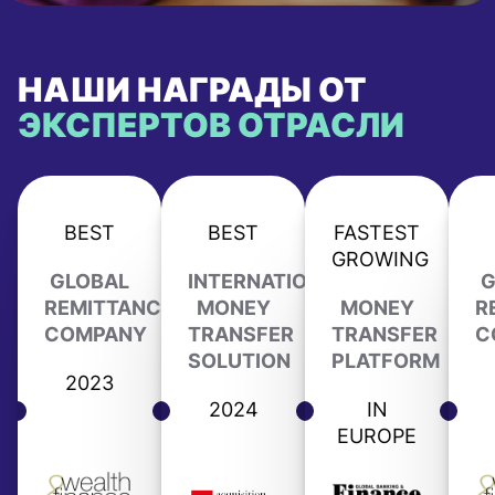
НАШИ НАГРАДЫ ОТ
ЭКСПЕРТОВ ОТРАСЛИ
BEST
BEST
FASTEST
GROWING
GLOBAL
INTERNATIONAL
G
REMITTANCE
MONEY
MONEY
R
COMPANY
TRANSFER
TRANSFER
C
SOLUTION
PLATFORM
2023
2024
IN
EUROPE