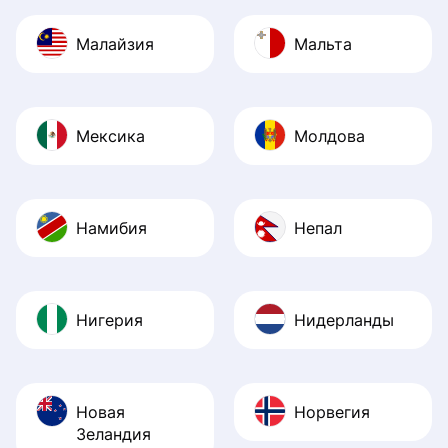
Малайзия
Мальта
Мексика
Молдова
Намибия
Непал
Нигерия
Нидерланды
Новая
Норвегия
Зеландия