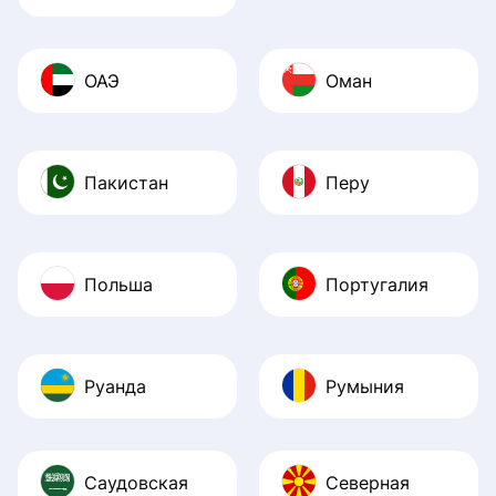
ОАЭ
Оман
Пакистан
Перу
Польша
Португалия
Руанда
Румыния
Саудовская
Северная