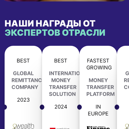
НАШИ НАГРАДЫ ОТ
ЭКСПЕРТОВ ОТРАСЛИ
BEST
BEST
FASTEST
GROWING
GLOBAL
INTERNATIONAL
G
REMITTANCE
MONEY
MONEY
R
COMPANY
TRANSFER
TRANSFER
C
SOLUTION
PLATFORM
2023
2024
IN
EUROPE