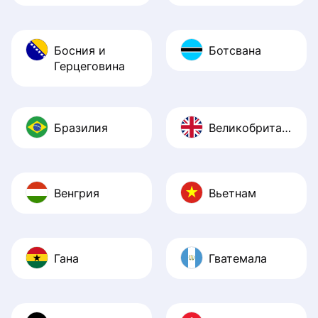
Босния и
Ботсвана
Герцеговина
Бразилия
Великобритания
Венгрия
Вьетнам
Гана
Гватемала