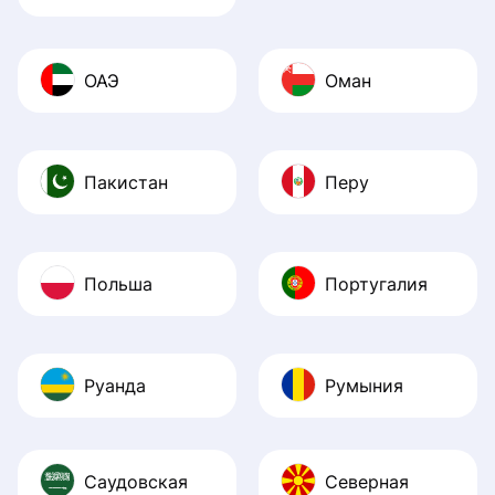
ОАЭ
Оман
Пакистан
Перу
Польша
Португалия
Руанда
Румыния
Саудовская
Северная