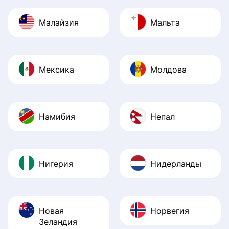
Малайзия
Мальта
Мексика
Молдова
Намибия
Непал
Нигерия
Нидерланды
Новая
Норвегия
Зеландия