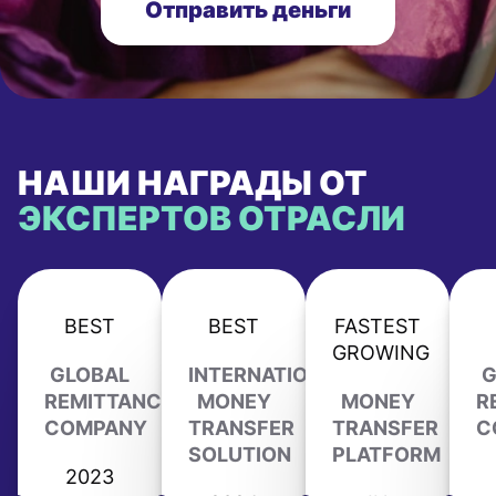
Отправить деньги
НАШИ НАГРАДЫ ОТ
ЭКСПЕРТОВ ОТРАСЛИ
BEST
BEST
FASTEST
GROWING
GLOBAL
INTERNATIONAL
G
REMITTANCE
MONEY
MONEY
R
COMPANY
TRANSFER
TRANSFER
C
SOLUTION
PLATFORM
2023