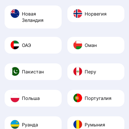
Новая
Норвегия
Зеландия
ОАЭ
Оман
Пакистан
Перу
Польша
Португалия
Руанда
Румыния