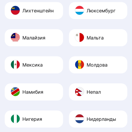
Лихтенштейн
Люксембург
Малайзия
Мальта
Мексика
Молдова
Намибия
Непал
Нигерия
Нидерланды