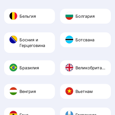
Бельгия
Болгария
Босния и
Ботсвана
Герцеговина
Бразилия
Великобритания
Венгрия
Вьетнам
Гана
Гватемала