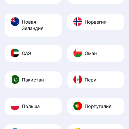
Новая
Норвегия
Зеландия
ОАЭ
Оман
Пакистан
Перу
Польша
Португалия