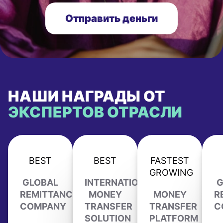
Отправить деньги
НАШИ НАГРАДЫ ОТ
ЭКСПЕРТОВ ОТРАСЛИ
BEST
BEST
FASTEST
GROWING
GLOBAL
INTERNATIONAL
G
REMITTANCE
MONEY
MONEY
R
COMPANY
TRANSFER
TRANSFER
C
SOLUTION
PLATFORM