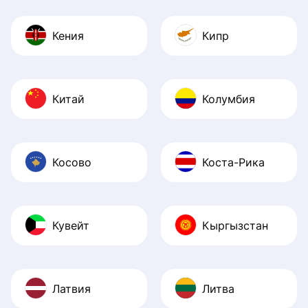
Кения
Кипр
Китай
Колумбия
Косово
Коста-Рика
Кувейт
Кыргызстан
Латвия
Литва