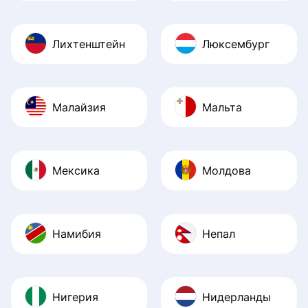
Лихтенштейн
Люксембург
Малайзия
Мальта
Мексика
Молдова
Намибия
Непал
Нигерия
Нидерланды