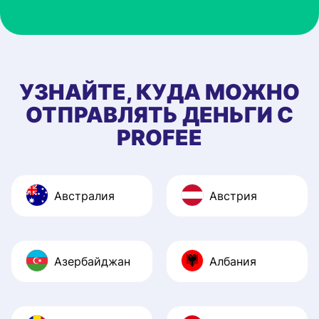
you guys keep up
this standard. I ju
recommended th
to 5 of my friend
УЗНАЙТЕ, КУДА МОЖНО
ОТПРАВЛЯТЬ ДЕНЬГИ С
PROFEE
Австралия
Австрия
Азербайджан
Албания