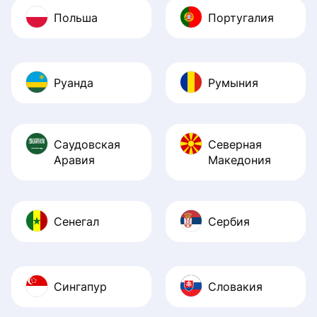
Польша
Португалия
Руанда
Румыния
Саудовская
Северная
Аравия
Македония
Сенегал
Сербия
Сингапур
Словакия