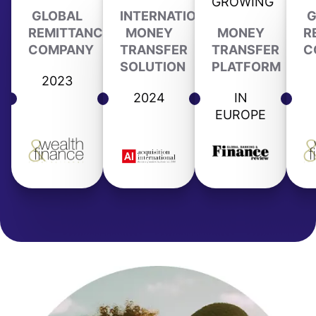
GROWING
GLOBAL
INTERNATIONAL
G
REMITTANCE
MONEY
MONEY
R
COMPANY
TRANSFER
TRANSFER
C
SOLUTION
PLATFORM
2023
2024
IN
EUROPE