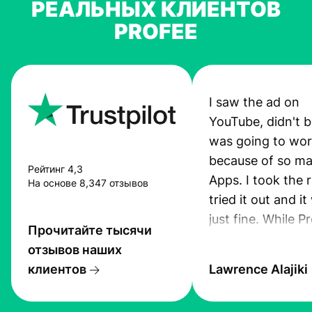
РЕАЛЬНЫХ КЛИЕНТОВ
PROFEE
I saw the ad on
YouTube, didn't be
was going to wo
because of so ma
Рейтинг 4,3
Apps. I took the r
На основе 8,347 отзывов
tried it out and i
just fine. While P
Прочитайте тысячи
App was still pro
отзывов наших
I received an sms
клиентов
Lawrence Alajiki
transfer. Also, th
was quiet good. 