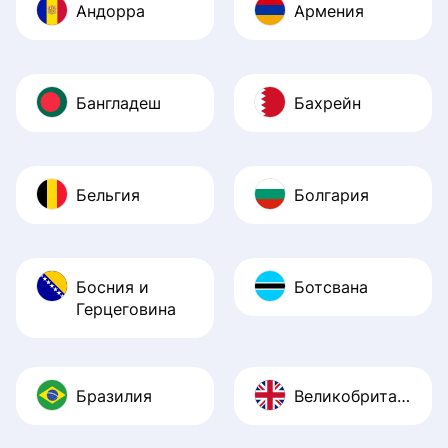
Андорра
Армения
Бангладеш
Бахрейн
Бельгия
Болгария
Босния и
Ботсвана
Герцеговина
Бразилия
Великобритания