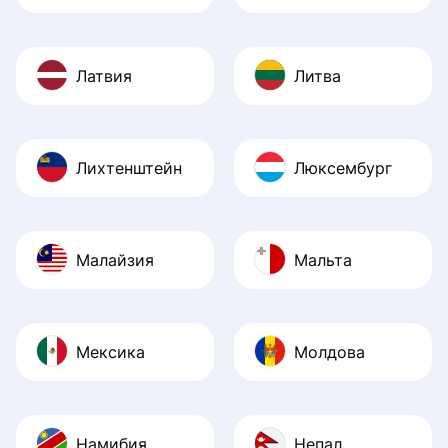
Латвия
Литва
Лихтенштейн
Люксембург
Малайзия
Мальта
Мексика
Молдова
Намибия
Непал