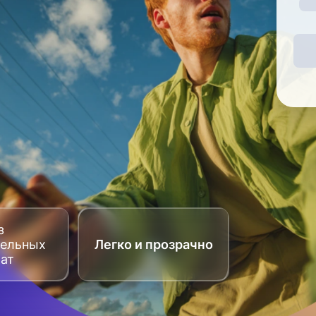
з
тельных
Легко и прозрачно
рат