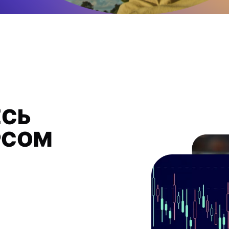
СЬ
РСОМ