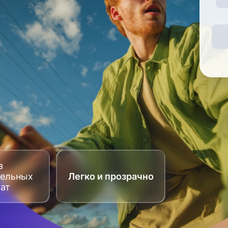
з
тельных
Легко и прозрачно
рат