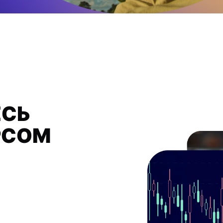
СЬ
РСОМ