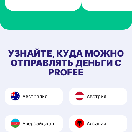
transfer. Also, th
was quiet good. 
you guys keep up
this standard. I ju
recommended th
to 5 of my friend
УЗНАЙТЕ, КУДА МОЖНО
ОТПРАВЛЯТЬ ДЕНЬГИ С
PROFEE
Австралия
Австрия
Азербайджан
Албания