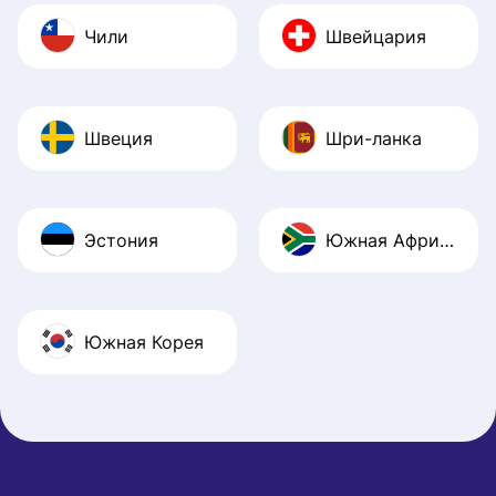
Чили
Швейцария
Швеция
Шри-ланка
Эстония
Южная Африка
Южная Корея