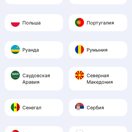
Польша
Португалия
Руанда
Румыния
Саудовская
Северная
Аравия
Македония
Сенегал
Сербия