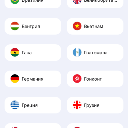
Венгрия
Вьетнам
Гана
Гватемала
Германия
Гонконг
Греция
Грузия