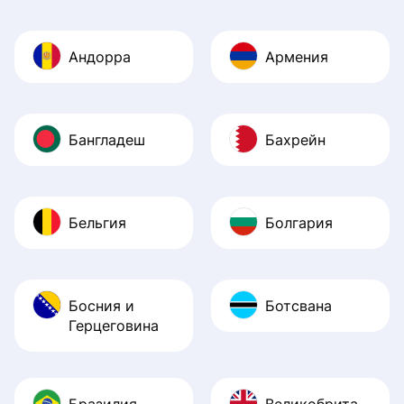
Андорра
Армения
Бангладеш
Бахрейн
Бельгия
Болгария
Босния и
Ботсвана
Герцеговина
Бразилия
Великобритания