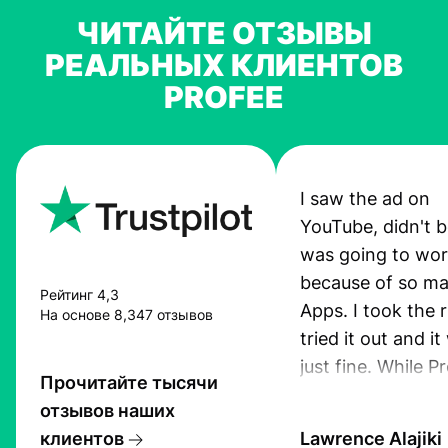
ЧИТАЙТЕ ОТЗЫВЫ
РЕАЛЬНЫХ КЛИЕНТОВ
PROFEE
I saw the ad on
YouTube, didn't be
was going to wo
because of so ma
Рейтинг 4,3
Apps. I took the r
На основе 8,347 отзывов
tried it out and i
just fine. While P
Прочитайте тысячи
App was still pro
отзывов наших
I received an sms
клиентов
Lawrence Alajiki