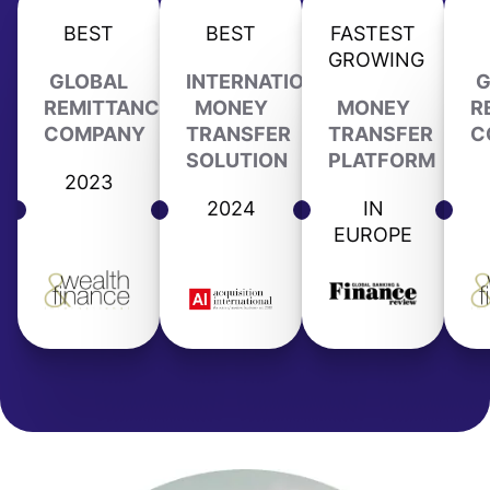
BEST
BEST
FASTEST
GROWING
GLOBAL
INTERNATIONAL
G
REMITTANCE
MONEY
MONEY
R
COMPANY
TRANSFER
TRANSFER
C
SOLUTION
PLATFORM
2023
2024
IN
EUROPE