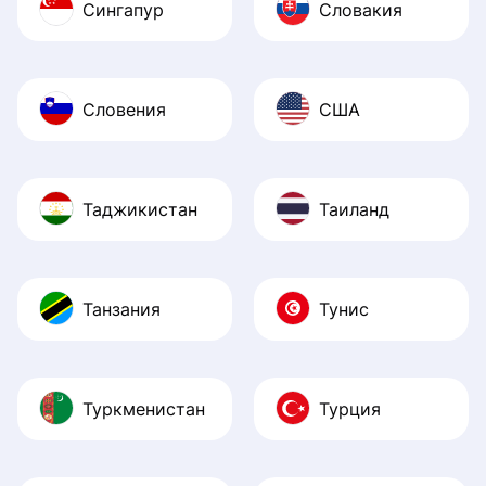
Сингапур
Словакия
Словения
США
Таджикистан
Таиланд
Танзания
Тунис
Туркменистан
Турция