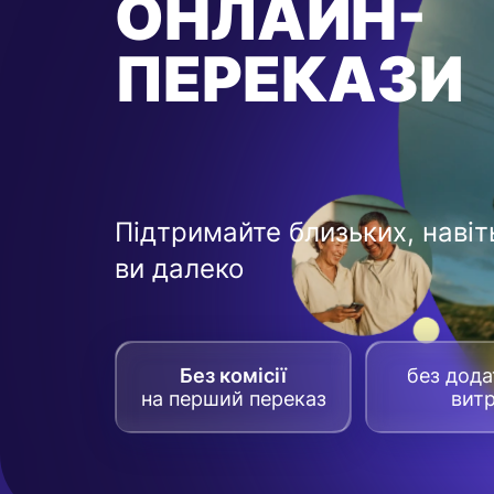
ОНЛАЙН-
ПЕРЕКАЗИ
Підтримайте близьких, навіт
ви далеко
Без комісії
без дод
на перший переказ
вит