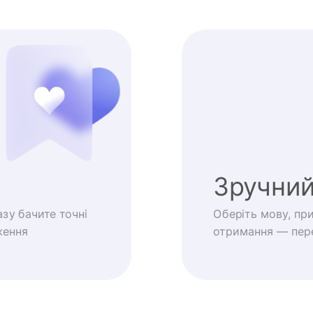
Зручний
зу бачите точні
Оберіть мову, пр
ження
отримання — пере