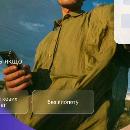
ь якщо
аткових
без клопоту
рат