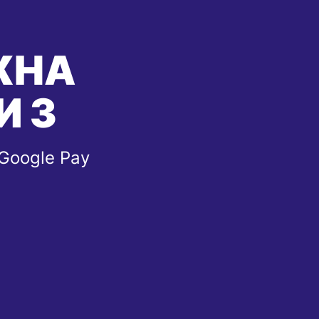
ЖНА
И З
 Google Pay