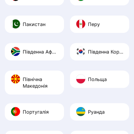
Пакистан
Перу
Південна Африка
Південна Корея
Північна
Польща
Македонія
Португалія
Руанда