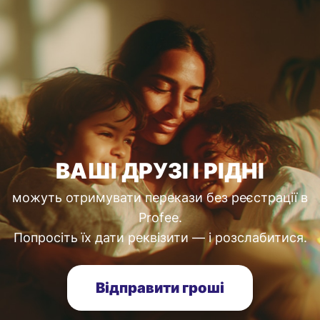
ВАШІ ДРУЗІ І РІДНІ
можуть отримувати перекази без реєстрації в
Profee.
Попросіть їх дати реквізити — і розслабитися.
Відправити гроші