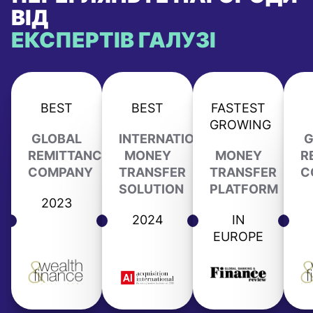
ВІД
ЕКСПЕРТІВ ГАЛУЗІ
BEST
BEST
FASTEST
GROWING
GLOBAL
INTERNATIONAL
G
REMITTANCE
MONEY
MONEY
R
COMPANY
TRANSFER
TRANSFER
C
SOLUTION
PLATFORM
2023
2024
IN
EUROPE