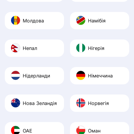
Молдова
Намібія
Непал
Нігерія
Нідерланди
Німеччина
Нова Зеландія
Норвегія
ОАЕ
Оман