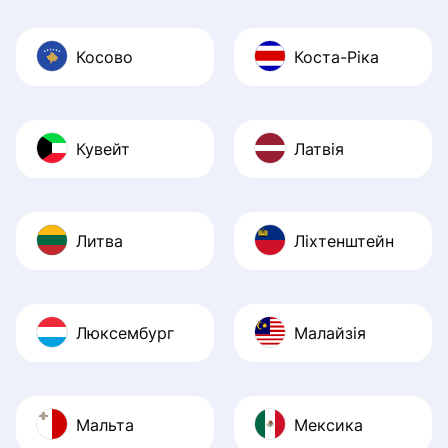
Косово
Коста-Ріка
Кувейт
Латвія
Литва
Ліхтенштейн
Люксембург
Малайзія
Мальта
Мексика