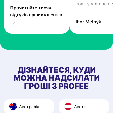
коштувало це не
Прочитайте тисячі
гроші. Проте тех
відгуків наших клієнтів
прогресують і Pr
Ihor Melnyk
один з кращих.
ДІЗНАЙТЕСЯ, КУДИ
МОЖНА НАДСИЛАТИ
ГРОШІ З PROFEE
Австралія
Австрія