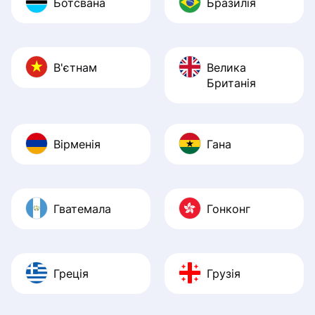
Ботсвана
Бразилія
В'єтнам
Велика
Британія
Вірменія
Гана
Гватемала
Гонконг
Греція
Грузія