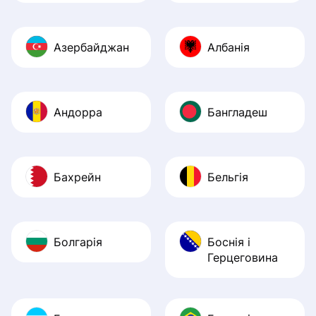
Азербайджан
Албанія
Андорра
Бангладеш
Бахрейн
Бельгія
Болгарія
Боснія і
Герцеговина