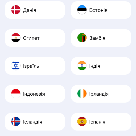
Данія
Естонія
Єгипет
Замбія
Ізраїль
Індія
Індонезія
Ірландія
Ісландія
Іспанія