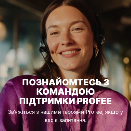
ПОЗНАЙОМТЕСЬ З
КОМАНДОЮ
ПІДТРИМКИ PROFEE
Зв’яжіться з нашими героями Profee, якщо у
вас є запитання.