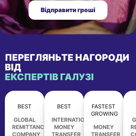
Відправити гроші
ПЕРЕГЛЯНЬТЕ НАГОРОДИ
ВІД
ЕКСПЕРТІВ ГАЛУЗІ
BEST
BEST
FASTEST
GROWING
GLOBAL
INTERNATIONAL
G
REMITTANCE
MONEY
MONEY
R
COMPANY
TRANSFER
TRANSFER
C