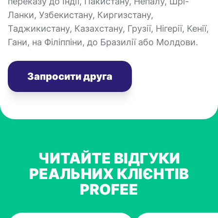
переказу до Індії, Пакистану, Непалу, Шрі-
Ланки, Узбекистану, Киргизстану,
Таджикистану, Казахстану, Грузії, Нігерії, Кенії,
Гани, на Філіппіни, до Бразилії або Молдови.
Запросити друга
ЧИТАЙТЕ ВІДГУКИ
РЕАЛЬНИХ КЛІЄНТІВ
PROFEE