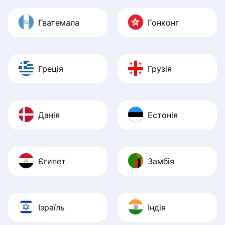
Гватемала
Гонконг
Греція
Грузія
Данія
Естонія
Єгипет
Замбія
Ізраїль
Індія