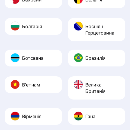
Болгарія
Боснія і
Герцеговина
Ботсвана
Бразилія
В'єтнам
Велика
Британія
Вірменія
Гана