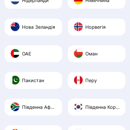
Нідерланди
Німеччина
Нова Зеландія
Норвегія
ОАЕ
Оман
Пакистан
Перу
Південна Африка
Південна Корея