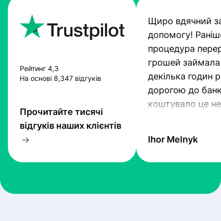
Щиро вдячний з
допомогу! Раніш
процедура пере
грошей займала
Рейтинг 4,3
декілька годин 
На основі 8,347 відгуків
дорогою до банк
коштувало це не
Прочитайте тисячі
гроші. Проте тех
відгуків наших клієнтів
прогресують і Pr
Ihor Melnyk
один з кращих.