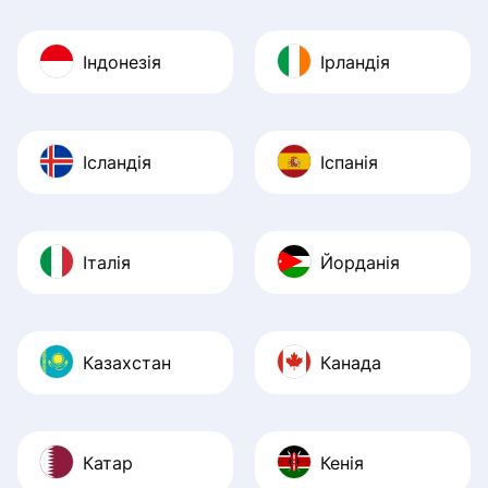
Індонезія
Ірландія
Ісландія
Іспанія
Італія
Йорданія
Казахстан
Канада
Катар
Кенія