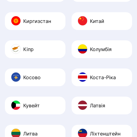
Киргизстан
Китай
Кіпр
Колумбія
Косово
Коста-Ріка
Кувейт
Латвія
Литва
Ліхтенштейн