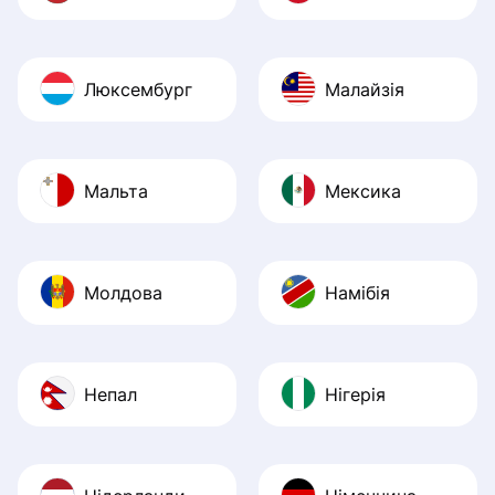
Люксембург
Малайзія
Мальта
Мексика
Молдова
Намібія
Непал
Нігерія