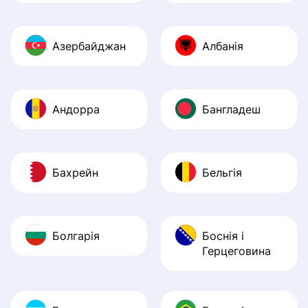
Азербайджан
Албанія
Андорра
Бангладеш
Бахрейн
Бельгія
Болгарія
Боснія і
Герцеговина