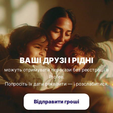
ВАШІ ДРУЗІ І РІДНІ
можуть отримувати перекази без реєстрації в
Profee.
Попросіть їх дати реквізити — і розслабитися.
Відправити гроші