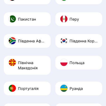
Пакистан
Перу
Південна Африка
Південна Корея
Північна
Польща
Македонія
Португалія
Руанда