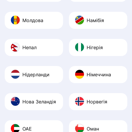
Молдова
Намібія
Непал
Нігерія
Нідерланди
Німеччина
Нова Зеландія
Норвегія
ОАЕ
Оман