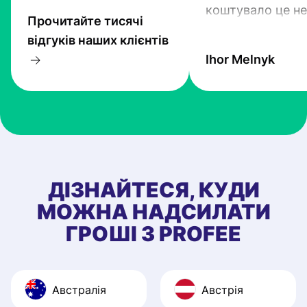
коштувало це не
Прочитайте тисячі
гроші. Проте тех
відгуків наших клієнтів
прогресують і Pr
Ihor Melnyk
один з кращих.
ДІЗНАЙТЕСЯ, КУДИ
МОЖНА НАДСИЛАТИ
ГРОШІ З PROFEE
Австралія
Австрія