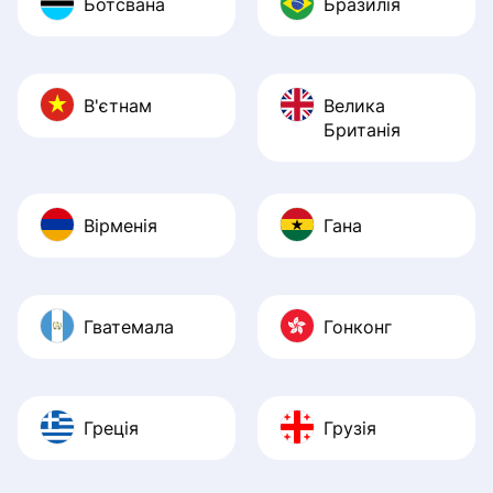
Ботсвана
Бразилія
В'єтнам
Велика
Британія
Вірменія
Гана
Гватемала
Гонконг
Греція
Грузія