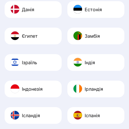
Данія
Естонія
Єгипет
Замбія
Ізраїль
Індія
Індонезія
Ірландія
Ісландія
Іспанія