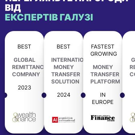
ВІД
ЕКСПЕРТІВ ГАЛУЗІ
BEST
BEST
FASTEST
GROWING
GLOBAL
INTERNATIONAL
G
REMITTANCE
MONEY
MONEY
R
COMPANY
TRANSFER
TRANSFER
C
SOLUTION
PLATFORM
2023
2024
IN
EUROPE