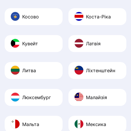
Косово
Коста-Ріка
Кувейт
Латвія
Литва
Ліхтенштейн
Люксембург
Малайзія
Мальта
Мексика