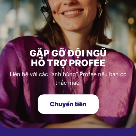
GẶP GỠ ĐỘI NGŨ
HỖ TRỢ PROFEE
Liên hệ với các “anh hùng” Profee nếu bạn có
thắc mắc.
Chuyển tiền