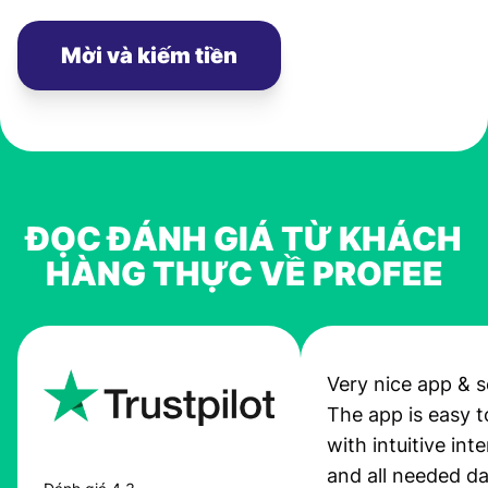
Mời và kiếm tiền
ĐỌC ĐÁNH GIÁ TỪ KHÁCH
HÀNG THỰC VỀ PROFEE
Very nice app & s
The app is easy t
with intuitive int
and all needed da