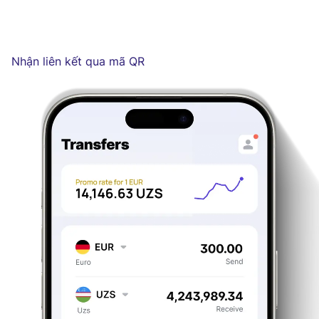
Nhận liên kết qua mã QR