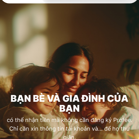
BẠN BÈ VÀ GIA ĐÌNH CỦA
BẠN
có thể nhận tiền mà không cần đăng ký Profee.
Chỉ cần xin thông tin tài khoản và… để họ thư
giãn.