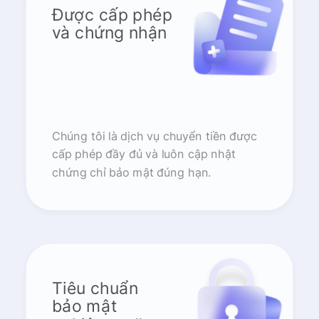
Được cấp phép
và chứng nhận
Chúng tôi là dịch vụ chuyển tiền được
cấp phép đầy đủ và luôn cập nhật
chứng chỉ bảo mật đúng hạn.
Tiêu chuẩn
bảo mật