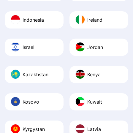
Indonesia
Ireland
Israel
Jordan
Kazakhstan
Kenya
Kosovo
Kuwait
Kyrgystan
Latvia