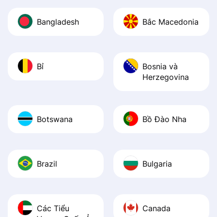
Bangladesh
Bắc Macedonia
Bỉ
Bosnia và
Herzegovina
Botswana
Bồ Đào Nha
Brazil
Bulgaria
Các Tiểu
Canada