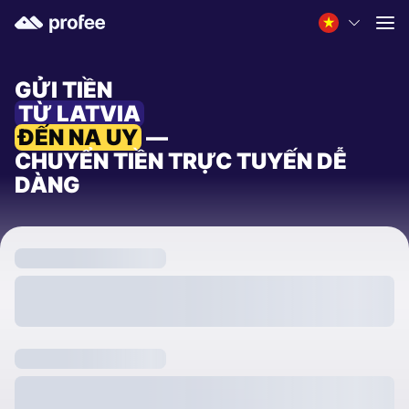
GỬI TIỀN
TỪ LATVIA
ĐẾN NA UY
—
CHUYỂN TIỀN TRỰC TUYẾN DỄ
DÀNG