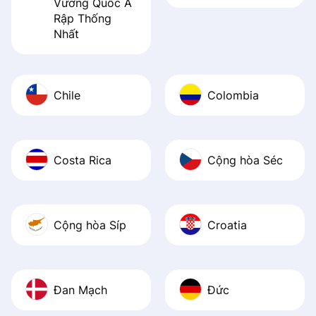
Vương Quốc Ả
Rập Thống
Nhất
Chile
Colombia
Costa Rica
Cộng hòa Séc
Cộng hòa Síp
Croatia
Đan Mạch
Đức