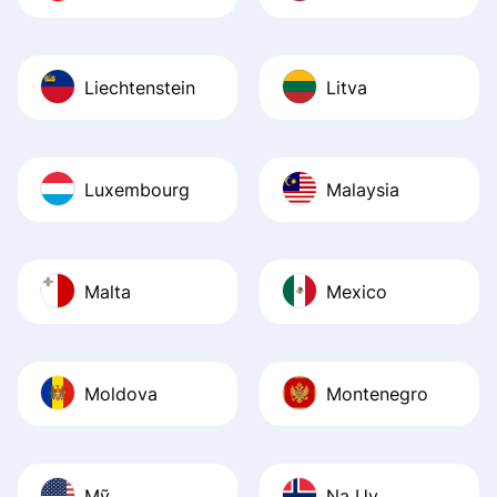
Liechtenstein
Litva
Luxembourg
Malaysia
Malta
Mexico
Moldova
Montenegro
Mỹ
Na Uy