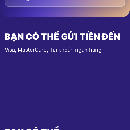
BẠN CÓ THỂ GỬI TIỀN ĐẾN
Visa, MasterCard, Tài khoản ngân hàng