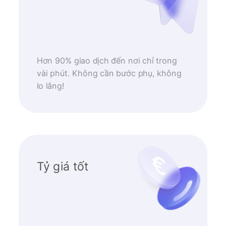
Hơn 90% giao dịch đến nơi chỉ trong
vài phút. Không cần bước phụ, không
lo lắng!
Tỷ giá tốt